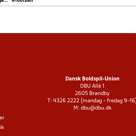
ger
#football
Dansk Boldspil-Union
DBU Allé 1
2605 Brøndby
T: 4326 2222 (mandag - fredag 9-16
M:
dbu@dbu.dk
ger
ik