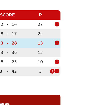
SCORE
P
52
-
14
27
!
38
-
17
24
23
-
28
13
!
23
-
36
12
18
-
25
10
!
8
-
42
3
!
!
 9999