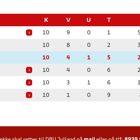
K
V
U
T
10
9
0
1
i
10
8
0
2
10
4
1
5
10
4
0
6
i
10
3
1
6
i
10
1
0
9
i
ke skal rettes til DBU Jylland på
mail
eller på tlf:
8939