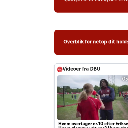
Overblik for netop dit hold
Videoer fra DBU
05
Hvem overtager nr.10 efter Eriks