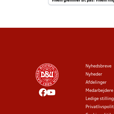
Hvem glemmer sit pas? Hvem rin
Joachim altid til efter kampe?
Nyhedsbreve
Nyheder
Afdelinger
Medarbejdere
Ledige stillin
Privatlivspolit