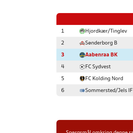
1
Hjordkær/Tinglev
2
Sønderborg B
3
Aabenraa BK
4
FC Sydvest
5
FC Kolding Nord
6
Sommersted/Jels IF
Spørgsmål omkring denne ræk