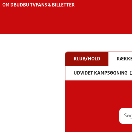
OM DBU
DBU TV
FANS & BILLETTER
KLUB/HOLD
RÆKK
UDVIDET KAMPSØGNING