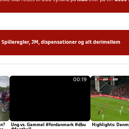
: Spilleregler, JM, dispensationer og alt derimellem
:11
00:19
en?
Ung vs. Gammel #fordanmark #dbu
Highlights: Danma