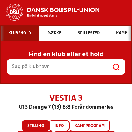
Hvad vil du søge efter?
KLUB/HOLD
RÆKKE
SPILLESTED
KAMP
INDHOLD OG NYHEDER
Find en klub eller et hold
STILLINGER, RESULTATER, KLUBBER OG
HOLD
VESTIA 3
U13 Drenge 7 (13) 8:8 Forår dommerløs
STILLING
INFO
KAMPPROGRAM