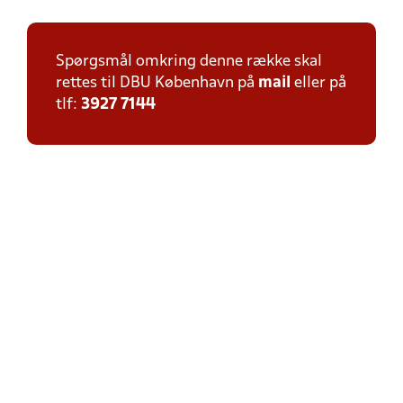
Spørgsmål omkring denne række skal
rettes til DBU København på
mail
eller på
tlf:
3927 7144