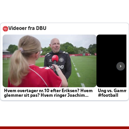
Videoer fra DBU
Hvem overtager nr.10 efter Eriksen? Hvem
Ung vs. Gamm
glemmer sit pas? Hvem ringer Joachim
#football
altid til efter kampe?