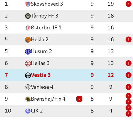
1
Skovshoved 3
9
19
!
2
Tårnby FF 3
9
18
3
Østerbro IF 4
9
16
4
Hekla 2
9
16
!
5
Husum 2
9
13
6
Hellas 3
9
13
!
7
Vestia 3
9
12
!
8
Vanløse 4
9
9
!
!
9
Brønshøj/Fix 4
8
9
i
!
!
10
CIK 2
8
4
!