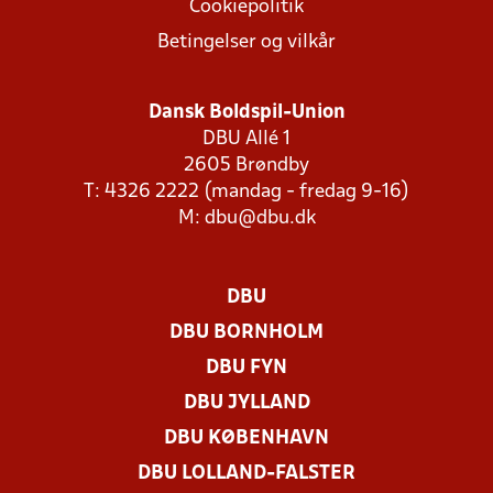
Cookiepolitik
Betingelser og vilkår
Dansk Boldspil-Union
DBU Allé 1
2605 Brøndby
T: 4326 2222 (mandag - fredag 9-16)
M:
dbu@dbu.dk
DBU
DBU BORNHOLM
DBU FYN
DBU JYLLAND
DBU KØBENHAVN
DBU LOLLAND-FALSTER