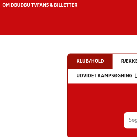
OM DBU
DBU TV
FANS & BILLETTER
KLUB/HOLD
RÆKK
UDVIDET KAMPSØGNING