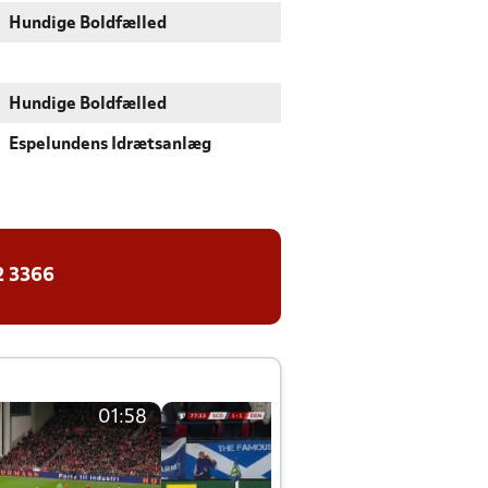
Hundige Boldfælled
Hundige Boldfælled
Espelundens Idrætsanlæg
2 3366
01:58
01:58