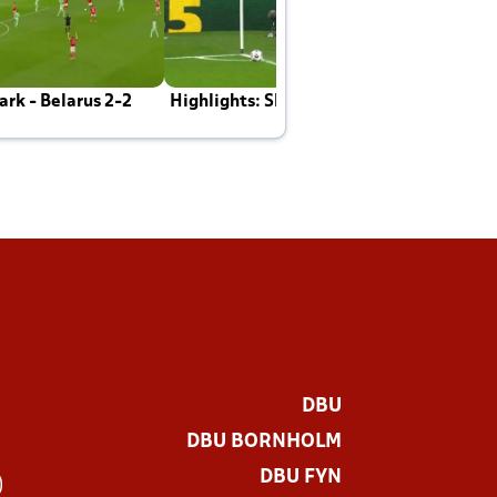
rk - Belarus 2-2
Highlights: Skotland - Danmark 4-2
J
E
DBU
DBU BORNHOLM
DBU FYN
)