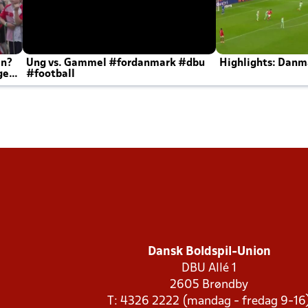
en?
Ung vs. Gammel #fordanmark #dbu
Highlights: Danma
ger
#football
Dansk Boldspil-Union
DBU Allé 1
2605 Brøndby
T: 4326 2222 (mandag - fredag 9-16