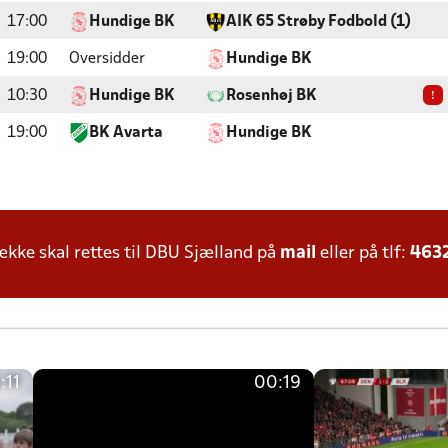
17:00
Hundige BK
AIK 65 Strøby Fodbold (1)
19:00
Oversidder
Hundige BK
!
10:30
Hundige BK
Rosenhøj BK
19:00
BK Avarta
Hundige BK
ke skal rettes til DBU Sjælland på
mail
eller på tlf:
463
:11
00:19