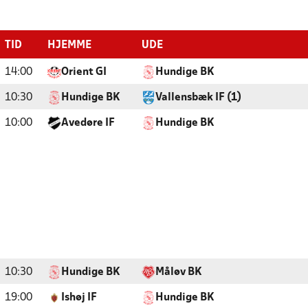
TID
HJEMME
UDE
14:00
Orient GI
Hundige BK
10:30
Hundige BK
Vallensbæk IF (1)
10:00
Avedøre IF
Hundige BK
10:30
Hundige BK
Måløv BK
19:00
Ishøj IF
Hundige BK