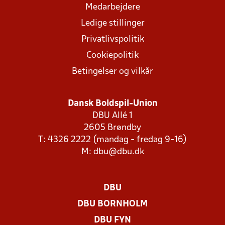
Medarbejdere
Ledige stillinger
Privatlivspolitik
Cookiepolitik
Betingelser og vilkår
Dansk Boldspil-Union
DBU Allé 1
2605 Brøndby
T: 4326 2222 (mandag - fredag 9-16)
M:
dbu@dbu.dk
DBU
DBU BORNHOLM
DBU FYN