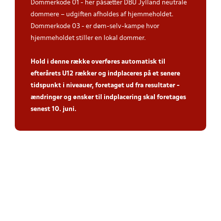
Dommerkode 01 - her påsætter DBU Jylland neutrale
dommere – udgiften afholdes af hjemmeholdet.
Dommerkode 03 - er døm-selv-kampe hvor
hjemmeholdet stiller en lokal dommer.
Hold i denne række overføres automatisk til
efterårets U12 rækker og indplaceres på et senere
tidspunkt i niveauer, foretaget ud fra resultater -
ændringer og ønsker til indplacering skal foretages
senest 10. juni.