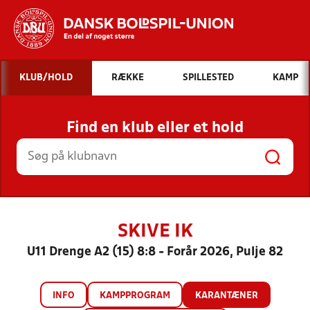
Hvad vil du søge efter?
KLUB/HOLD
RÆKKE
SPILLESTED
KAMP
INDHOLD OG NYHEDER
Find en klub eller et hold
STILLINGER, RESULTATER, KLUBBER OG
HOLD
SKIVE IK
U11 Drenge A2 (15) 8:8 - Forår 2026, Pulje 82
INFO
KAMPPROGRAM
KARANTÆNER