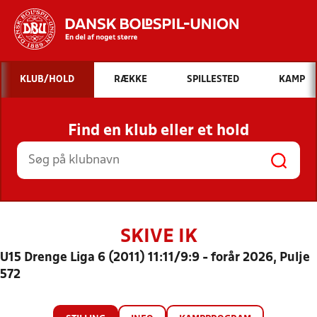
Hvad vil du søge efter?
KLUB/HOLD
RÆKKE
SPILLESTED
KAMP
INDHOLD OG NYHEDER
Find en klub eller et hold
STILLINGER, RESULTATER, KLUBBER OG
HOLD
SKIVE IK
U15 Drenge Liga 6 (2011) 11:11/9:9 - forår 2026, Pulje
572