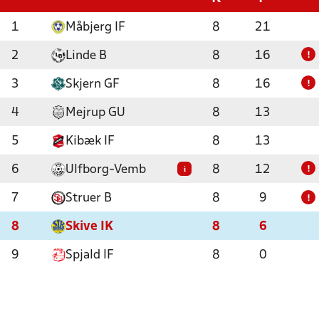
1
Måbjerg IF
8
21
2
Linde B
8
16
!
3
Skjern GF
8
16
!
4
Mejrup GU
8
13
5
Kibæk IF
8
13
6
Ulfborg-Vemb
8
12
i
!
7
Struer B
8
9
!
8
Skive IK
8
6
9
Spjald IF
8
0