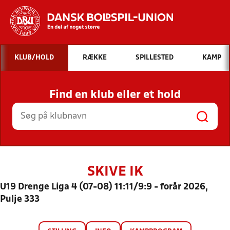
Hvad vil du søge efter?
KLUB/HOLD
RÆKKE
SPILLESTED
KAMP
INDHOLD OG NYHEDER
Find en klub eller et hold
STILLINGER, RESULTATER, KLUBBER OG
HOLD
SKIVE IK
U19 Drenge Liga 4 (07-08) 11:11/9:9 - forår 2026,
Pulje 333