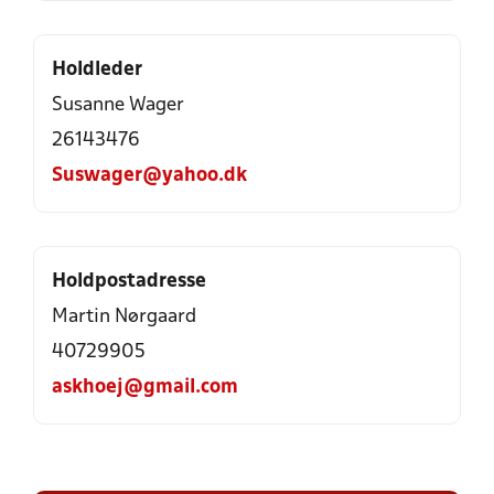
Holdleder
Susanne Wager
26143476
Suswager@yahoo.dk
Holdpostadresse
Martin Nørgaard
40729905
askhoej@gmail.com