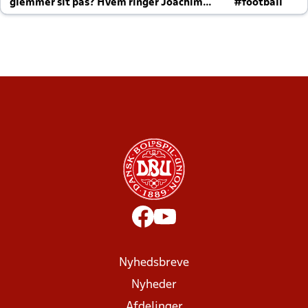
glemmer sit pas? Hvem ringer Joachim
#football
altid til efter kampe?
Nyhedsbreve
Nyheder
Afdelinger