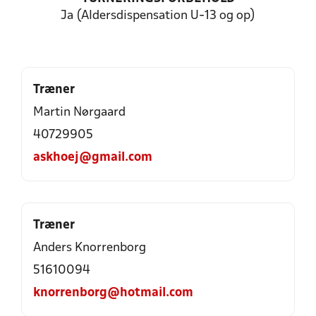
Ja (Aldersdispensation U-13 og op)
Træner
Martin Nørgaard
40729905
askhoej@gmail.com
Træner
Anders Knorrenborg
51610094
knorrenborg@hotmail.com