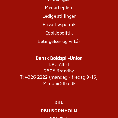
Medarbejdere
Ledige stillinger
Privatlivspolitik
Cookiepolitik
Betingelser og vilkår
Dansk Boldspil-Union
DBU Allé 1
2605 Brøndby
T: 4326 2222 (mandag - fredag 9-16)
M:
dbu@dbu.dk
DBU
DBU BORNHOLM