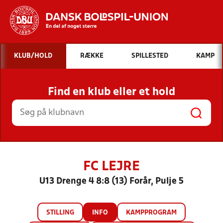
Hvad vil du søge efter?
KLUB/HOLD
RÆKKE
SPILLESTED
KAMP
INDHOLD OG NYHEDER
Find en klub eller et hold
STILLINGER, RESULTATER, KLUBBER OG
HOLD
FC LEJRE
U13 Drenge 4 8:8 (13) Forår, Pulje 5
STILLING
INFO
KAMPPROGRAM