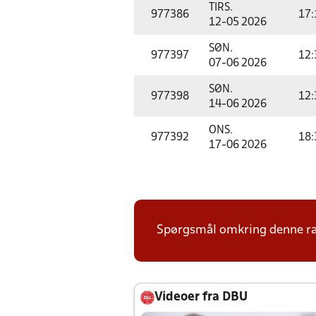
TIRS.
977386
17:
12-05 2026
SØN.
977397
12:
07-06 2026
SØN.
977398
12:
14-06 2026
ONS.
977392
18:
17-06 2026
Spørgsmål omkring denne ræk
Videoer fra DBU