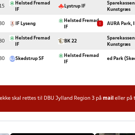
Helsted Fremad
Sparekassen
15
Lystrup IF
IF
Kunstgræs
Helsted Fremad
30
IF Lyseng
!
AURA Park, I
IF
Helsted Fremad
Sparekassen
30
BK 22
IF
Kunstgræs
Helsted Fremad
30
Skødstrup SF
ed Park (Skø
IF
ke skal rettes til DBU Jylland Region 3 på
mail
eller på 