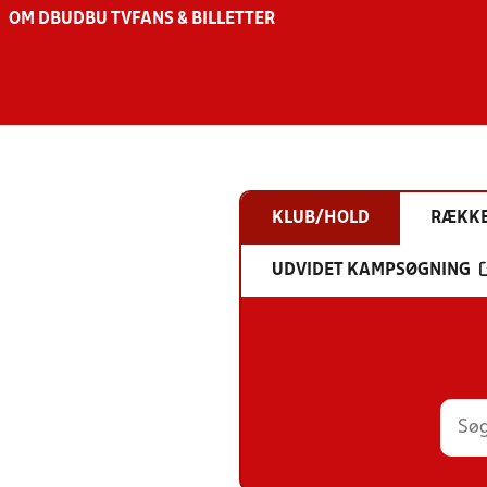
OM DBU
DBU TV
FANS & BILLETTER
KLUB/HOLD
RÆKK
UDVIDET KAMPSØGNING