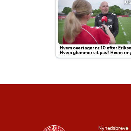
05
Hvem overtager nr.10 efter Eriks
Hvem glemmer sit pas? Hvem rin
Joachim altid til efter kampe?
Nyhedsbreve