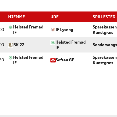
HJEMME
UDE
SPILLESTED
Helsted Fremad
Sparekassen
00
IF Lyseng
IF
Kunstgræs
Helsted Fremad
00
BK 22
Søndervangs
IF
Helsted Fremad
Sparekassen
30
Søften GF
IF
Kunstgræs