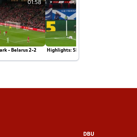
01:58
01:58
rk - Belarus 2-2
Highlights: Skotland - Danmark 4-2
J
E
DBU