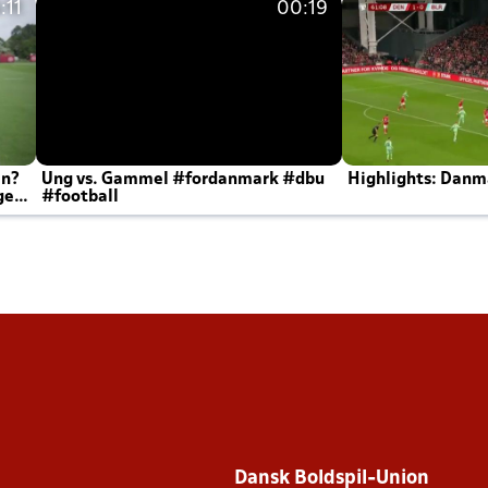
:11
00:19
en?
Ung vs. Gammel #fordanmark #dbu
Highlights: Danma
ger
#football
Dansk Boldspil-Union