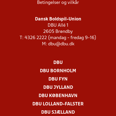
Betingelser og vilkår
Dansk Boldspil-Union
DBU Allé 1
2605 Brøndby
T: 4326 2222 (mandag - fredag 9-16)
M:
dbu@dbu.dk
DBU
DBU BORNHOLM
DBU FYN
DBU JYLLAND
DBU KØBENHAVN
DBU LOLLAND-FALSTER
DBU SJÆLLAND