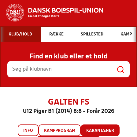
Hvad vil du søge efter?
KLUB/HOLD
RÆKKE
SPILLESTED
KAMP
INDHOLD OG NYHEDER
Find en klub eller et hold
STILLINGER, RESULTATER, KLUBBER OG
HOLD
GALTEN FS
U12 Piger B1 (2014) 8:8 - Forår 2026
INFO
KAMPPROGRAM
KARANTÆNER