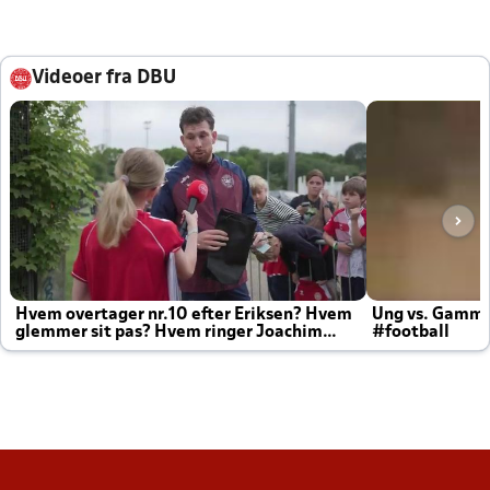
Videoer fra DBU
Hvem overtager nr.10 efter Eriksen? Hvem
Ung vs. Gamm
glemmer sit pas? Hvem ringer Joachim
#football
altid til efter kampe?