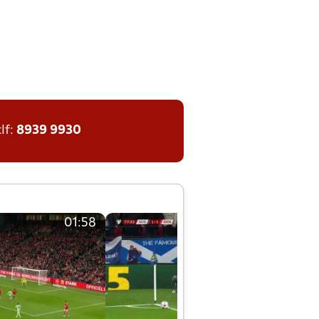
tlf:
8939 9930
01:58
01:58