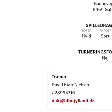
Baunevej
8464 Gal
SPILLEDRAG
TRØJE
SHORTS
Hvid
Sort
TURNERINGSF
Nej
Træner
David Kiær Nielsen
/ 28945316
dakj@dbujylland.dk