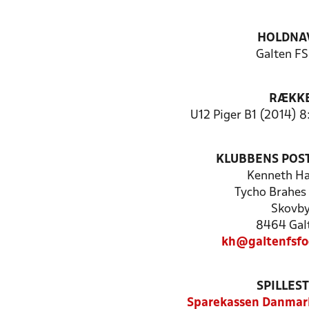
HOLDNA
Galten FS
RÆKK
U12 Piger B1 (2014) 8
KLUBBENS POS
Kenneth Ha
Tycho Brahes 
Skovb
8464 Gal
kh@galtenfsfo
SPILLES
Sparekassen Danmark