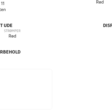
Rød
 11
ten
T UDE
DIS
STRØMPER
Rød
ORBEHOLD