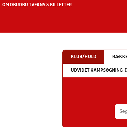
OM DBU
DBU TV
FANS & BILLETTER
KLUB/HOLD
RÆKK
UDVIDET KAMPSØGNING