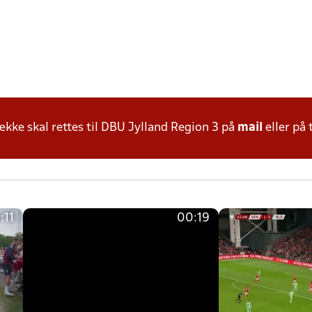
ke skal rettes til DBU Jylland Region 3 på
mail
eller på 
:11
00:19