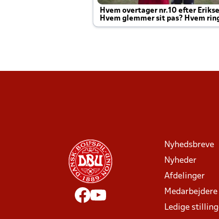
Hvem overtager nr.10 efter Eriks
Hvem glemmer sit pas? Hvem rin
Joachim altid til efter kampe?
Nyhedsbreve
Nyheder
Afdelinger
Medarbejdere
Ledige stillin