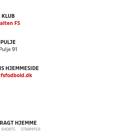
KLUB
alten FS
PULJE
Pulje 91
S HJEMMESIDE
nfsfodbold.dk
DRAGT HJEMME
SHORTS
STRØMPER