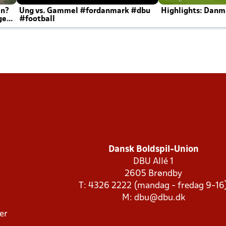
en?
Ung vs. Gammel #fordanmark #dbu
Highlights: Danma
ger
#football
Dansk Boldspil-Union
DBU Allé 1
2605 Brøndby
T: 4326 2222 (mandag - fredag 9-16
M:
dbu@dbu.dk
ger