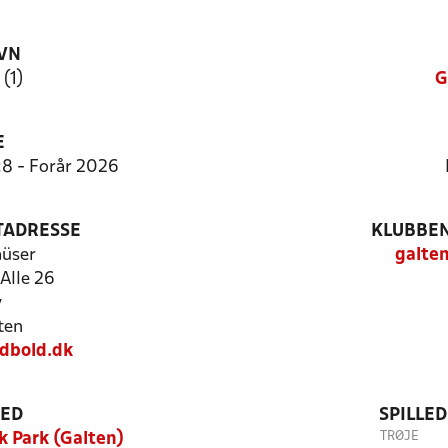
VN
 (1)
G
E
:8 - Forår 2026
TADRESSE
KLUBBEN
üser
galte
Alle 26
y
ten
dbold.dk
TED
SPILLE
TRØJE
 Park (Galten)