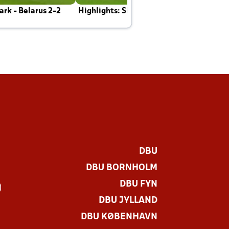
rk - Belarus 2-2
Highlights: Skotland - Danmark 4-2
J
E
DBU
DBU BORNHOLM
DBU FYN
)
DBU JYLLAND
DBU KØBENHAVN