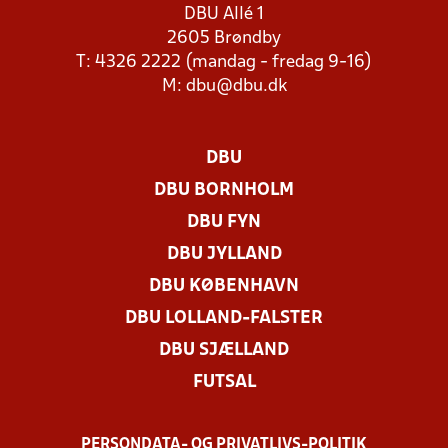
DBU Allé 1
2605 Brøndby
T: 4326 2222 (mandag - fredag 9-16)
M:
dbu@dbu.dk
DBU
DBU BORNHOLM
DBU FYN
DBU JYLLAND
DBU KØBENHAVN
DBU LOLLAND-FALSTER
DBU SJÆLLAND
FUTSAL
PERSONDATA- OG PRIVATLIVS-POLITIK