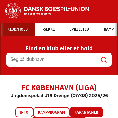
Hvad vil du søge efter?
KLUB/HOLD
RÆKKE
SPILLESTED
KAMP
INDHOLD OG NYHEDER
Find en klub eller et hold
STILLINGER, RESULTATER, KLUBBER OG
HOLD
FC KØBENHAVN (LIGA)
Ungdomspokal U19 Drenge (07/08) 2025/26
INFO
KAMPPROGRAM
KARANTÆNER