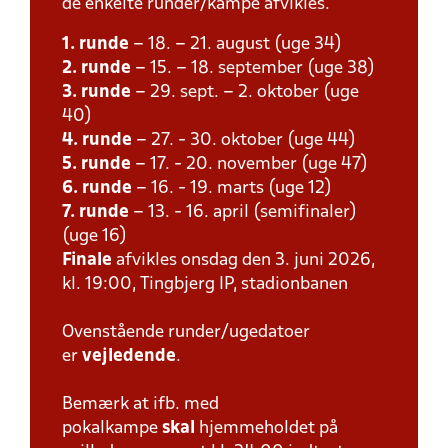
de enkelte runder/kampe afvikles.
1. runde
– 18. – 21. august (uge 34)
2. runde
– 15. – 18. september (uge 38)
3. runde
– 29. sept. – 2. oktober (uge
40)
4. runde
– 27. - 30. oktober (uge 44)
5. runde
– 17. - 20. november (uge 47)
6. runde
– 16. - 19. marts (uge 12)
7. runde
– 13. - 16. april (semifinaler)
(uge 16)
Finale
afvikles onsdag den 3. juni 2026,
kl. 19:00, Tingbjerg IP, stadionbanen
Ovenstående runder/ugedatoer
er
vejledende
.
Bemærk at ifb. med
pokalkampe
skal
hjemmeholdet på