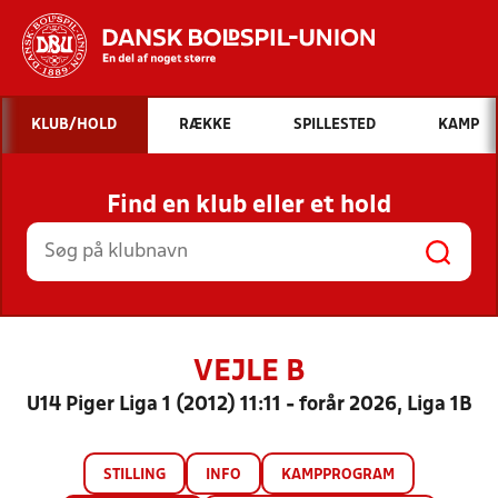
Hvad vil du søge efter?
KLUB/HOLD
RÆKKE
SPILLESTED
KAMP
INDHOLD OG NYHEDER
Find en klub eller et hold
STILLINGER, RESULTATER, KLUBBER OG
HOLD
VEJLE B
U14 Piger Liga 1 (2012) 11:11 - forår 2026, Liga 1B
STILLING
INFO
KAMPPROGRAM