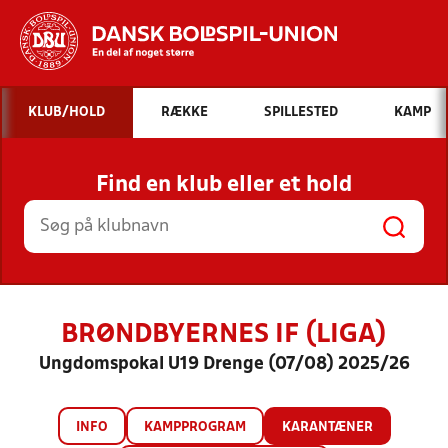
Hvad vil du søge efter?
KLUB/HOLD
RÆKKE
SPILLESTED
KAMP
INDHOLD OG NYHEDER
Find en klub eller et hold
STILLINGER, RESULTATER, KLUBBER OG
HOLD
BRØNDBYERNES IF (LIGA)
Ungdomspokal U19 Drenge (07/08) 2025/26
INFO
KAMPPROGRAM
KARANTÆNER