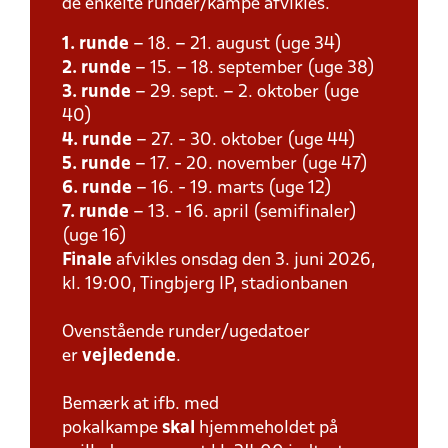
de enkelte runder/kampe afvikles.
1. runde
– 18. – 21. august (uge 34)
2. runde
– 15. – 18. september (uge 38)
3. runde
– 29. sept. – 2. oktober (uge
40)
4. runde
– 27. - 30. oktober (uge 44)
5. runde
– 17. - 20. november (uge 47)
6. runde
– 16. - 19. marts (uge 12)
7. runde
– 13. - 16. april (semifinaler)
(uge 16)
Finale
afvikles onsdag den 3. juni 2026,
kl. 19:00, Tingbjerg IP, stadionbanen
Ovenstående runder/ugedatoer
er
vejledende
.
Bemærk at ifb. med
pokalkampe
skal
hjemmeholdet på