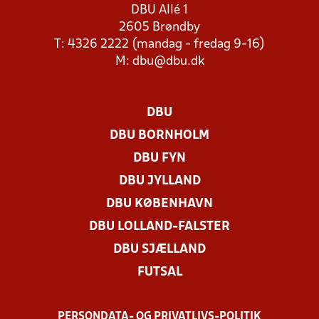
DBU Allé 1
2605 Brøndby
T: 4326 2222 (mandag - fredag 9-16)
M:
dbu@dbu.dk
DBU
DBU BORNHOLM
DBU FYN
DBU JYLLAND
DBU KØBENHAVN
DBU LOLLAND-FALSTER
DBU SJÆLLAND
FUTSAL
PERSONDATA- OG PRIVATLIVS-POLITIK