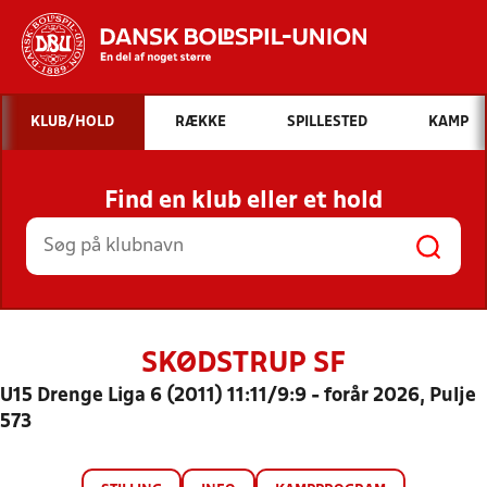
Hvad vil du søge efter?
KLUB/HOLD
RÆKKE
SPILLESTED
KAMP
INDHOLD OG NYHEDER
Find en klub eller et hold
STILLINGER, RESULTATER, KLUBBER OG
HOLD
SKØDSTRUP SF
U15 Drenge Liga 6 (2011) 11:11/9:9 - forår 2026, Pulje
573