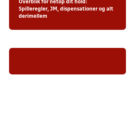
Overblik for netop dit hold:
Spilleregler, JM, dispensationer og alt
derimellem