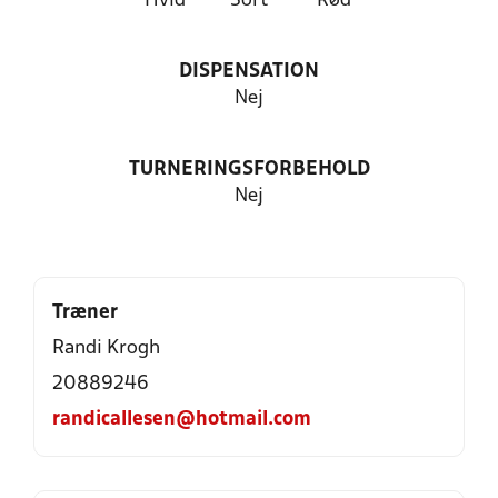
Hvid
Sort
Rød
DISPENSATION
Nej
TURNERINGSFORBEHOLD
Nej
Træner
Randi Krogh
20889246
randicallesen@hotmail.com