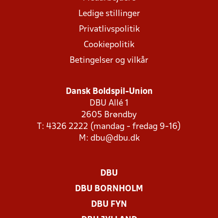
Ledige stillinger
Privatlivspolitik
Cookiepolitik
Betingelser og vilkår
Dansk Boldspil-Union
DBU Allé 1
2605 Brøndby
T: 4326 2222 (mandag - fredag 9-16)
M:
dbu@dbu.dk
DBU
DBU BORNHOLM
DBU FYN