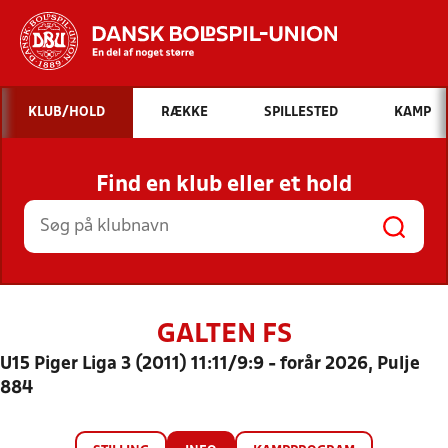
Hvad vil du søge efter?
KLUB/HOLD
RÆKKE
SPILLESTED
KAMP
INDHOLD OG NYHEDER
Find en klub eller et hold
STILLINGER, RESULTATER, KLUBBER OG
HOLD
GALTEN FS
U15 Piger Liga 3 (2011) 11:11/9:9 - forår 2026, Pulje
884