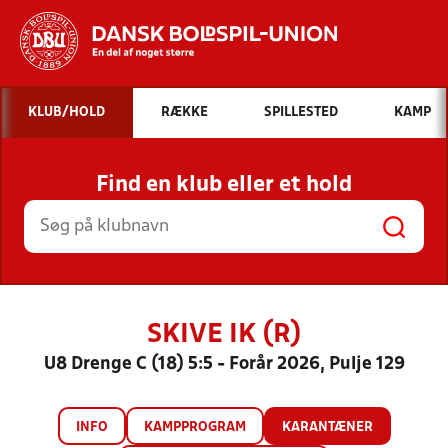
Hvad vil du søge efter?
KLUB/HOLD
RÆKKE
SPILLESTED
KAMP
INDHOLD OG NYHEDER
Find en klub eller et hold
STILLINGER, RESULTATER, KLUBBER OG
HOLD
SKIVE IK (R)
U8 Drenge C (18) 5:5 - Forår 2026, Pulje 129
INFO
KAMPPROGRAM
KARANTÆNER