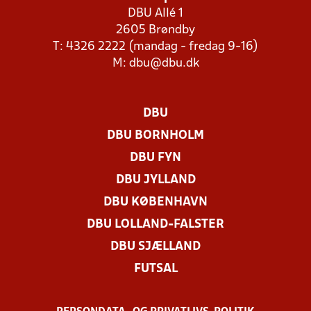
DBU Allé 1
2605 Brøndby
T: 4326 2222 (mandag - fredag 9-16)
M:
dbu@dbu.dk
DBU
DBU BORNHOLM
DBU FYN
DBU JYLLAND
DBU KØBENHAVN
DBU LOLLAND-FALSTER
DBU SJÆLLAND
FUTSAL