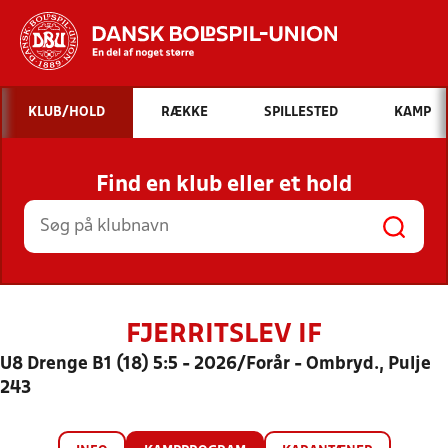
Hvad vil du søge efter?
KLUB/HOLD
RÆKKE
SPILLESTED
KAMP
INDHOLD OG NYHEDER
Find en klub eller et hold
STILLINGER, RESULTATER, KLUBBER OG
HOLD
FJERRITSLEV IF
U8 Drenge B1 (18) 5:5 - 2026/Forår - Ombryd., Pulje
243