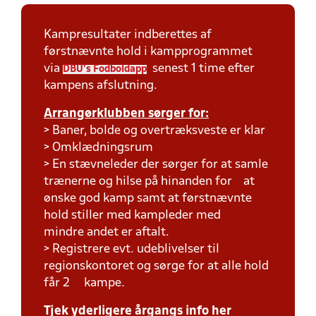
Kampresultater indberettes af
førstnævnte hold i kampprogrammet
via
senest 1 time efter
DBU's Fodboldapp
kampens afslutning.
Arrangørklubben sørger for:
> Baner, bolde og overtræksveste er klar
> Omklædningsrum
> En stævneleder der sørger for at samle
trænerne og hilse på hinanden for at
ønske god kamp samt at førstnævnte
hold stiller med kampleder med
mindre andet er aftalt.
> Registrere evt. udeblivelser til
regionskontoret og sørge for at alle hold
får 2 kampe.
Tjek yderligere årgangs info her