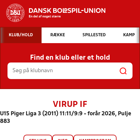
Hvad vil du søge efter?
KLUB/HOLD
RÆKKE
SPILLESTED
KAMP
INDHOLD OG NYHEDER
Find en klub eller et hold
STILLINGER, RESULTATER, KLUBBER OG
HOLD
VIRUP IF
U15 Piger Liga 3 (2011) 11:11/9:9 - forår 2026, Pulje
883