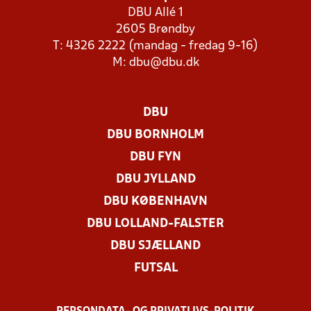
DBU Allé 1
2605 Brøndby
T: 4326 2222 (mandag - fredag 9-16)
M:
dbu@dbu.dk
DBU
DBU BORNHOLM
DBU FYN
DBU JYLLAND
DBU KØBENHAVN
DBU LOLLAND-FALSTER
DBU SJÆLLAND
FUTSAL