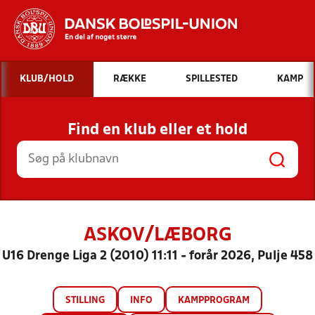
Hvad vil du søge efter?
KLUB/HOLD
RÆKKE
SPILLESTED
KAMP
INDHOLD OG NYHEDER
Find en klub eller et hold
STILLINGER, RESULTATER, KLUBBER OG
HOLD
ASKOV/LÆBORG
U16 Drenge Liga 2 (2010) 11:11 - forår 2026, Pulje 458
STILLING
INFO
KAMPPROGRAM