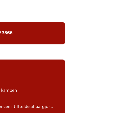
2 3366
på kampen
ncen i tilfælde af uafgjort.