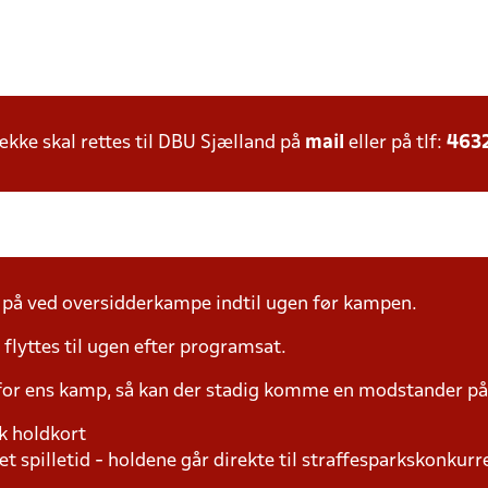
ke skal rettes til DBU Sjælland på
mail
eller på tlf:
463
å ved oversidderkampe indtil ugen før kampen.
yttes til ugen efter programsat.
 for ens kamp, så kan der stadig komme en modstander 
k holdkort
t spilletid - holdene går direkte til straffesparkskonkurre