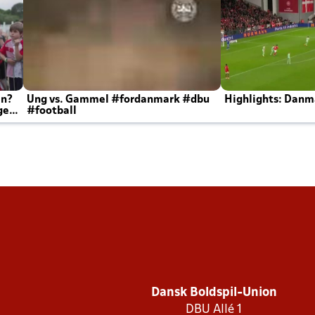
en?
Ung vs. Gammel #fordanmark #dbu
Highlights: Danma
ger
#football
Dansk Boldspil-Union
DBU Allé 1