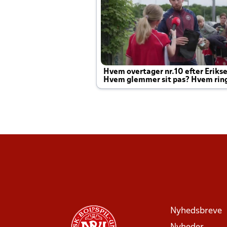
Hvem overtager nr.10 efter Eriks
Hvem glemmer sit pas? Hvem rin
Joachim altid til efter kampe?
Nyhedsbreve