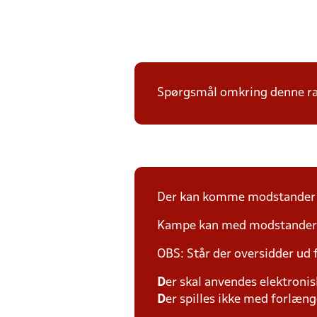
Spørgsmål omkring denne ræk
Der kan komme modstander p
Kampe kan med modstander fl
OBS: Står der oversidder ud
D
er skal anvendes elektronis
D
er spilles ikke med forlænge