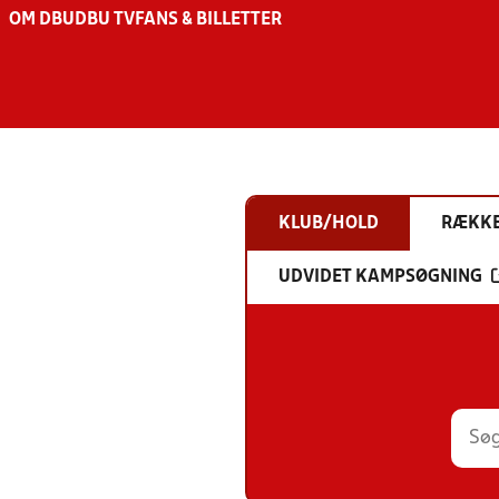
OM DBU
DBU TV
FANS & BILLETTER
KLUB/HOLD
RÆKK
UDVIDET KAMPSØGNING