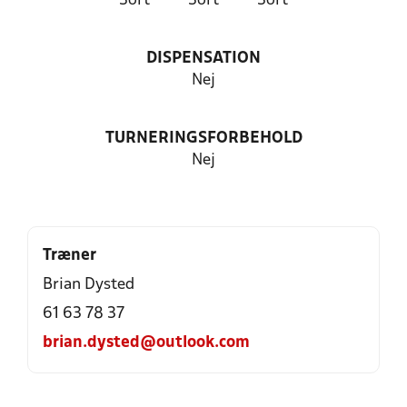
Sort
Sort
Sort
DISPENSATION
Nej
TURNERINGSFORBEHOLD
Nej
Træner
Brian Dysted
61 63 78 37
brian.dysted@outlook.com