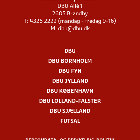
DBU Allé 1
2605 Brøndby
T: 4326 2222 (mandag - fredag 9-16)
M:
dbu@dbu.dk
DBU
DBU BORNHOLM
DBU FYN
DBU JYLLAND
DBU KØBENHAVN
DBU LOLLAND-FALSTER
DBU SJÆLLAND
FUTSAL