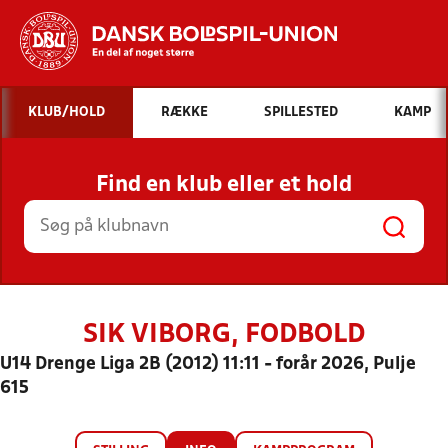
Hvad vil du søge efter?
KLUB/HOLD
RÆKKE
SPILLESTED
KAMP
INDHOLD OG NYHEDER
Find en klub eller et hold
STILLINGER, RESULTATER, KLUBBER OG
HOLD
SIK VIBORG, FODBOLD
U14 Drenge Liga 2B (2012) 11:11 - forår 2026, Pulje
615