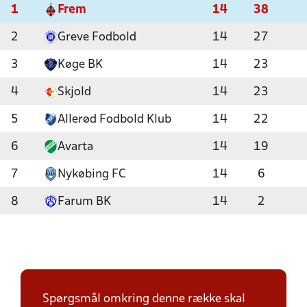
1
Frem
14
38
2
Greve Fodbold
14
27
3
Køge BK
14
23
4
Skjold
14
23
5
Allerød Fodbold Klub
14
22
6
Avarta
14
19
7
Nykøbing FC
14
6
8
Farum BK
14
2
Spørgsmål omkring denne række skal