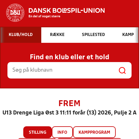
Hvad vil du søge efter?
KLUB/HOLD
RÆKKE
SPILLESTED
KAMP
INDHOLD OG NYHEDER
Find en klub eller et hold
STILLINGER, RESULTATER, KLUBBER OG
HOLD
FREM
U13 Drenge Liga Øst 3 11:11 forår (13) 2026, Pulje 2 A
STILLING
INFO
KAMPPROGRAM