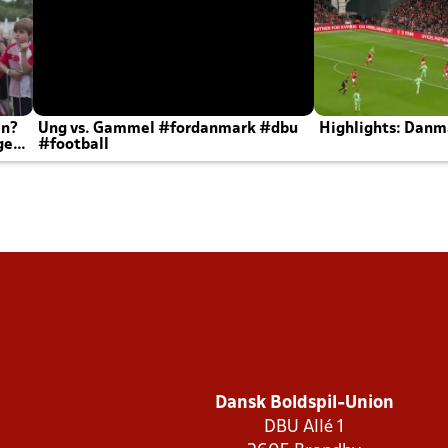
en?
Ung vs. Gammel #fordanmark #dbu
Highlights: Danma
ger
#football
Dansk Boldspil-Union
DBU Allé 1