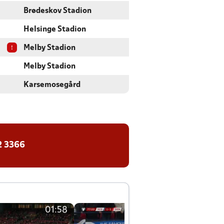
Brødeskov Stadion
Helsinge Stadion
!
Melby Stadion
Melby Stadion
Karsemosegård
2 3366
01:58
01:58