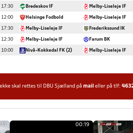
17:30
Brødeskov IF
Melby-Liseleje IF
12:00
Helsinge Fodbold
Melby-Liseleje IF
17:30
Melby-Liseleje IF
Frederikssund IK
12:30
Melby-Liseleje IF
Farum BK
10:00
Nivå-Kokkedal FK (2)
Melby-Liseleje IF
ke skal rettes til DBU Sjælland på
mail
eller på tlf:
463
:11
00:19