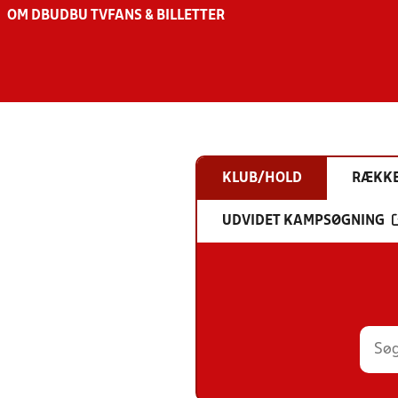
OM DBU
DBU TV
FANS & BILLETTER
KLUB/HOLD
RÆKK
UDVIDET KAMPSØGNING