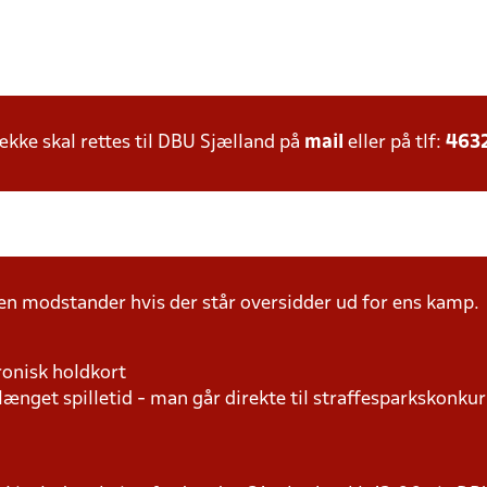
ke skal rettes til DBU Sjælland på
mail
eller på tlf:
463
n modstander hvis der står oversidder ud for ens kamp.
ronisk holdkort
længet spilletid - man går direkte til straffesparkskonkur