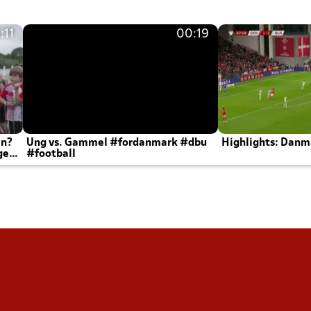
:11
00:19
en?
Ung vs. Gammel #fordanmark #dbu
Highlights: Danma
ger
#football