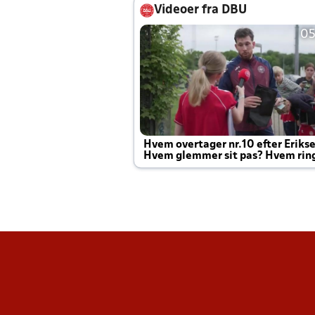
Videoer fra DBU
05
Hvem overtager nr.10 efter Eriks
Hvem glemmer sit pas? Hvem rin
Joachim altid til efter kampe?