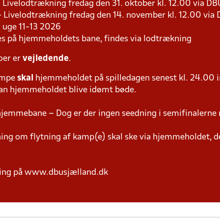
 - Livelodtrækning fredag den 31. oktober kl. 12.00 via D
 - Livelodtrækning fredag den 14. november kl. 12.00 via
 i uge 11-13 2026
les på hjemmeholdets bane, findes via lodtrækning
oer er
vejledende
.
ampe
skal
hjemmeholdet på spilledagen senest kl. 24.00 i
 kan hjemmeholdet blive idømt bøde.
hjemmebane – Dog er der ingen seedning i semifinalerne 
g om flytning af kamp(e) skal ske via hjemmeholdet, der
ring på www.dbusjælland.dk