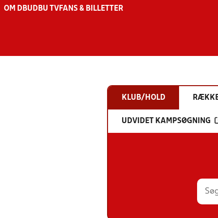
OM DBU
DBU TV
FANS & BILLETTER
KLUB/HOLD
RÆKK
UDVIDET KAMPSØGNING