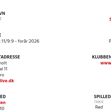
VN
F
E
1:11/9:9 - forår 2026
P
TADRESSE
KLUBBEN
holt
www.
l 11
ro
live.dk
TED
SPILLE
TRØJE
len
Rød
10