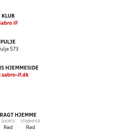
KLUB
Sabro IF
PULJE
ulje 573
S HJEMMESIDE
sabro-if.dk
DRAGT HJEMME
SHORTS
STRØMPER
Rød
Rød