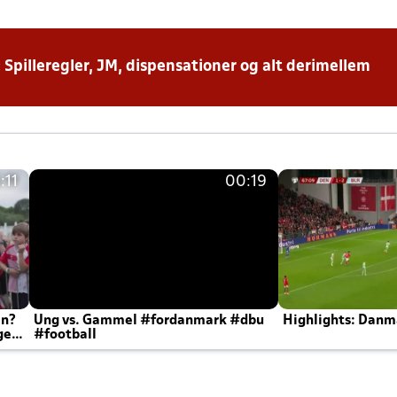
: Spilleregler, JM, dispensationer og alt derimellem
:11
00:19
en?
Ung vs. Gammel #fordanmark #dbu
Highlights: Danma
ger
#football