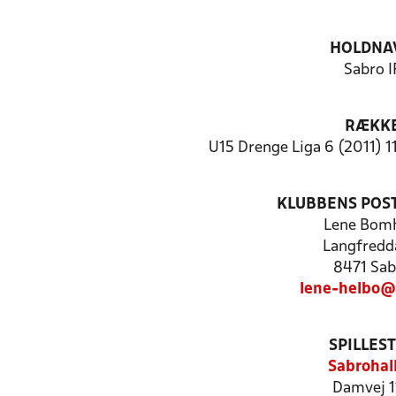
HOLDNA
Sabro I
RÆKK
U15 Drenge Liga 6 (2011) 1
KLUBBENS POS
Lene Bom
Langfredda
8471 Sab
lene-helbo@
SPILLES
Sabrohal
Damvej 1