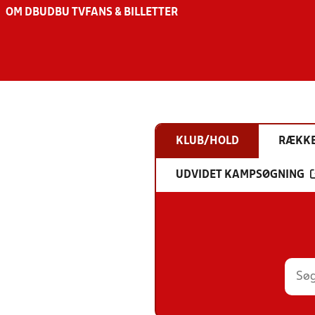
OM DBU
DBU TV
FANS & BILLETTER
KLUB/HOLD
RÆKK
UDVIDET KAMPSØGNING