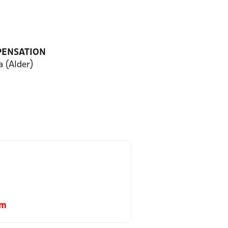
PENSATION
a (Alder)
om