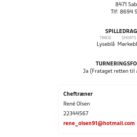
8471 Sab
Tlf: 8694 
SPILLEDRAG
TRØJE
SHORTS
Lyseblå
Mørkeb
TURNERINGSF
Ja (Frataget retten til
Cheftræner
René Olsen
22344567
rene_olsen91@hotmail.com