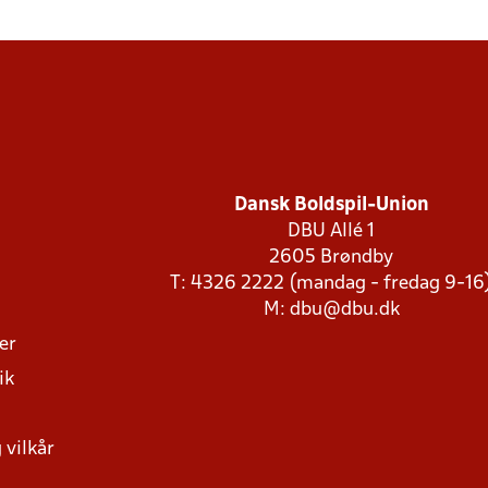
Dansk Boldspil-Union
DBU Allé 1
2605 Brøndby
T: 4326 2222 (mandag - fredag 9-16
M:
dbu@dbu.dk
ger
ik
 vilkår