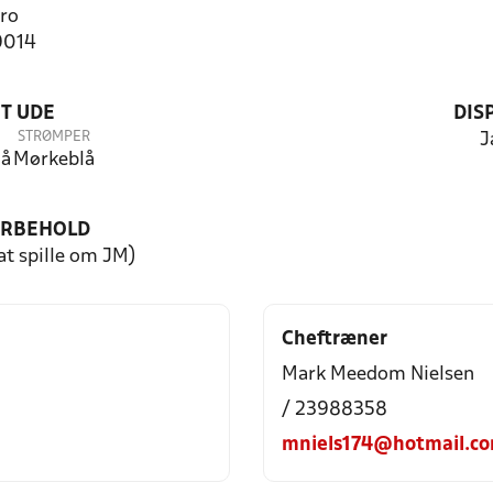
ro
9014
T UDE
DIS
STRØMPER
J
lå
Mørkeblå
ORBEHOLD
 at spille om JM)
Cheftræner
Mark Meedom Nielsen
/ 23988358
mniels174@hotmail.c