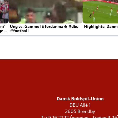
en?
Ung vs. Gammel #fordanmark #dbu
Highlights: Danma
ger
#football
Dansk Boldspil-Union
DBU Allé 1
2605 Brøndby