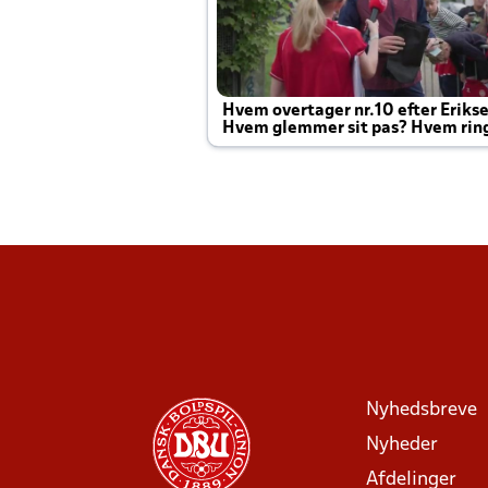
Hvem overtager nr.10 efter Eriks
Hvem glemmer sit pas? Hvem rin
Joachim altid til efter kampe?
Nyhedsbreve
Nyheder
Afdelinger