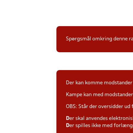
Spørgsmål omkring denne ræk
Der kan komme modstander p
Kampe kan med modstander fl
OBS: Står der oversidder ud
D
er skal anvendes elektronis
D
er spilles ikke med forlænge