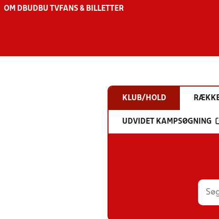
OM DBU
DBU TV
FANS & BILLETTER
KLUB/HOLD
RÆKK
UDVIDET KAMPSØGNING