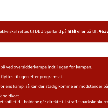
ke skal rettes til DBU Sjælland på
mail
eller på tlf:
463
å ved oversidderkampe indtil ugen før kampen.
yttes til ugen efter programsat.
 for ens kamp, så kan der stadig komme en modstander 
k holdkort
t spilletid - holdene går direkte til straffesparkskonkurre