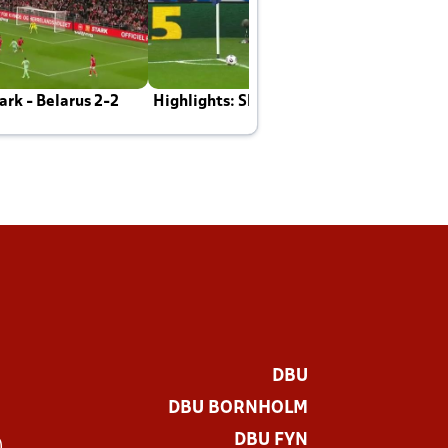
rk - Belarus 2-2
Highlights: Skotland - Danmark 4-2
J
E
DBU
DBU BORNHOLM
DBU FYN