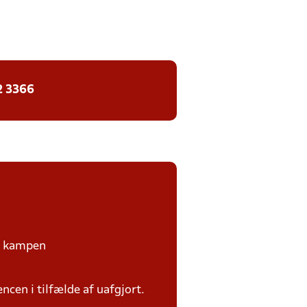
2 3366
på kampen
ncen i tilfælde af uafgjort.