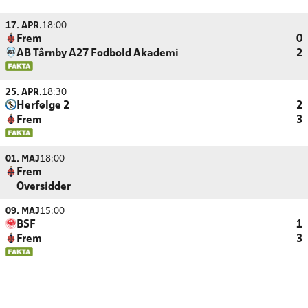
17. APR.
18:00
Frem
0
AB Tårnby A27 Fodbold Akademi
2
25. APR.
18:30
Herfølge 2
2
Frem
3
01. MAJ
18:00
Frem
Oversidder
09. MAJ
15:00
BSF
1
Frem
3