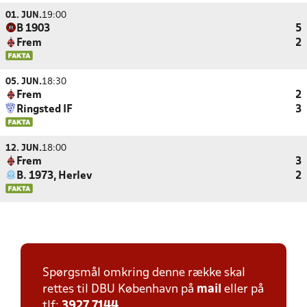
01. JUN.
19:00
B 1903
5
Frem
2
05. JUN.
18:30
Frem
2
Ringsted IF
3
12. JUN.
18:00
Frem
3
B. 1973, Herlev
2
Spørgsmål omkring denne række skal
rettes til DBU København på
mail
eller på
tlf:
3927 7144