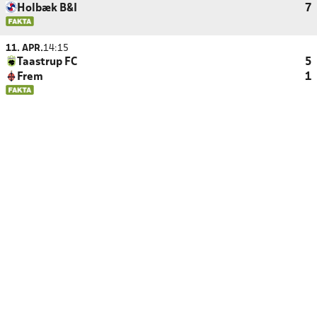
Holbæk B&I
7
11. APR.
14:15
Taastrup FC
5
Frem
1