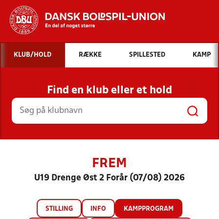
Hvad vil du søge efter?
KLUB/HOLD
RÆKKE
SPILLESTED
KAMP
INDHOLD OG NYHEDER
Find en klub eller et hold
STILLINGER, RESULTATER, KLUBBER OG
HOLD
FREM
U19 Drenge Øst 2 Forår (07/08) 2026
STILLING
INFO
KAMPPROGRAM