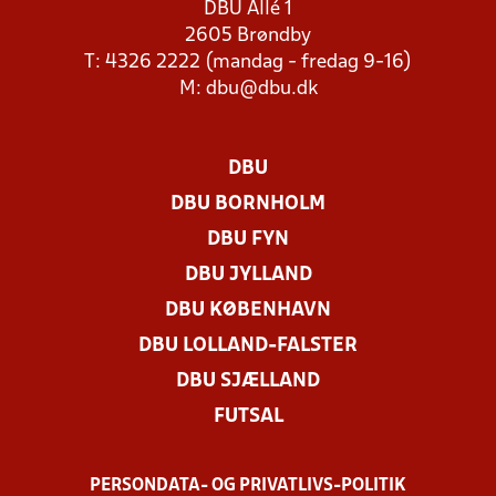
DBU Allé 1
2605 Brøndby
T: 4326 2222 (mandag - fredag 9-16)
M:
dbu@dbu.dk
DBU
DBU BORNHOLM
DBU FYN
DBU JYLLAND
DBU KØBENHAVN
DBU LOLLAND-FALSTER
DBU SJÆLLAND
FUTSAL
PERSONDATA- OG PRIVATLIVS-POLITIK