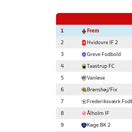
1
Frem
2
Hvidovre IF 2
3
Greve Fodbold
4
Taastrup FC
5
Vanløse
6
Brønshøj/Fix
7
Frederiksværk Fod
8
Ålholm IF
9
Køge BK 2