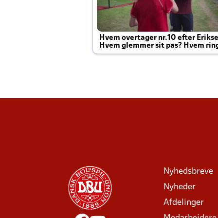
Hvem overtager nr.10 efter Eriks
Hvem glemmer sit pas? Hvem rin
Joachim altid til efter kampe?
Nyhedsbreve
Nyheder
Afdelinger