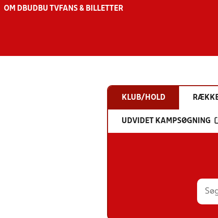
OM DBU
DBU TV
FANS & BILLETTER
KLUB/HOLD
RÆKK
UDVIDET KAMPSØGNING