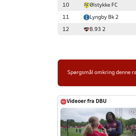
10
Ølstykke FC
11
Lyngby Bk 2
12
B.93 2
Spørgsmål omkring denne ræ
Videoer fra DBU
05