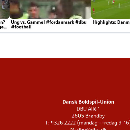
en?
Ung vs. Gammel #fordanmark #dbu
Highlights: Danma
ger
#football
Dansk Boldspil-Union
DBU Allé 1
2605 Brøndby
T: 4326 2222 (mandag - fredag 9-16