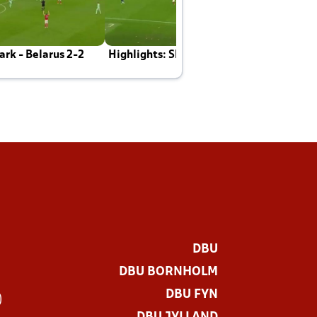
rk - Belarus 2-2
Highlights: Skotland - Danmark 4-2
J
E
DBU
DBU BORNHOLM
DBU FYN
)