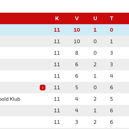
K
V
U
T
11
10
1
0
11
10
0
1
11
8
0
3
11
6
2
3
11
6
1
4
11
5
0
6
i
bold Klub
11
4
2
5
11
4
1
6
11
3
2
6