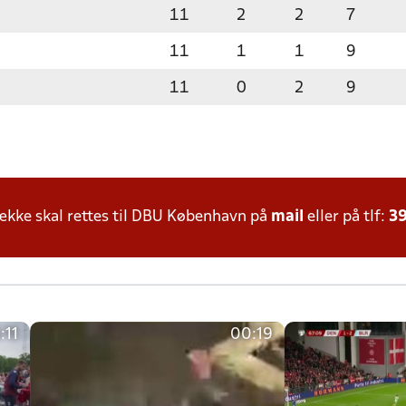
11
2
2
7
11
1
1
9
11
0
2
9
kke skal rettes til DBU København på
mail
eller på tlf:
39
:11
00:19