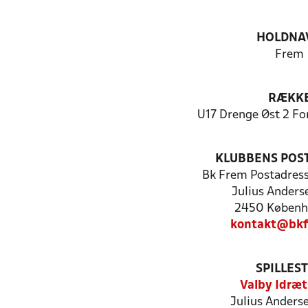
HOLDNA
Frem
RÆKK
U17 Drenge Øst 2 Fo
KLUBBENS POS
Bk Frem Postadres
Julius Anders
2450 Københ
kontakt@bkf
SPILLES
Valby Idræt
Julius Anderse