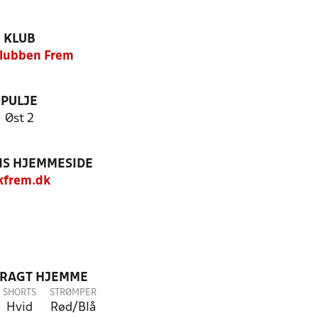
KLUB
lubben Frem
PULJE
Øst 2
S HJEMMESIDE
kfrem.dk
DRAGT HJEMME
SHORTS
STRØMPER
Hvid
Rød/Blå