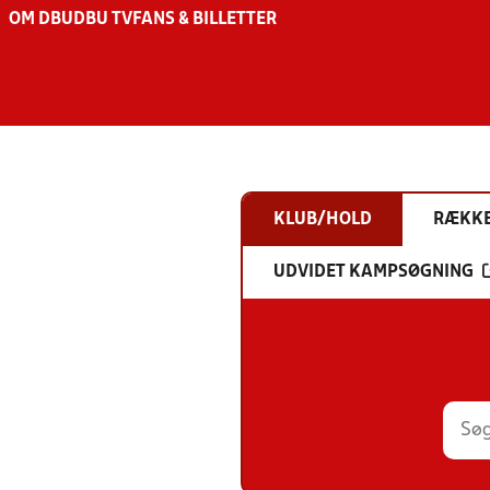
OM DBU
DBU TV
FANS & BILLETTER
KLUB/HOLD
RÆKK
UDVIDET KAMPSØGNING