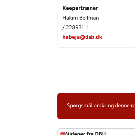
Keepertræner
Hakim Bellman
/ 22893111
habeja@dsb.dk
Spørgsmål omkring denne ræ
Videoer fra DBU