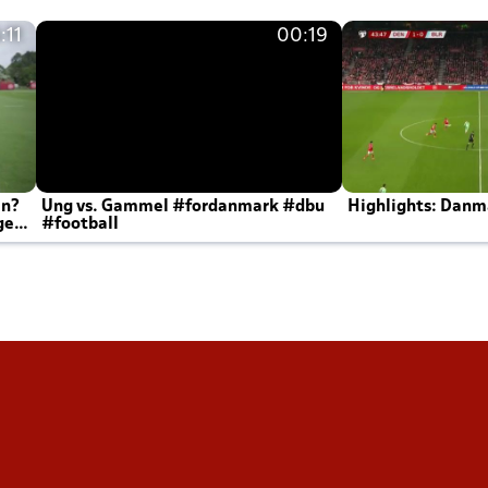
:11
00:19
en?
Ung vs. Gammel #fordanmark #dbu
Highlights: Danma
ger
#football