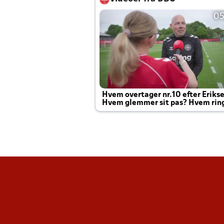
05
Hvem overtager nr.10 efter Eriks
Hvem glemmer sit pas? Hvem rin
Joachim altid til efter kampe?