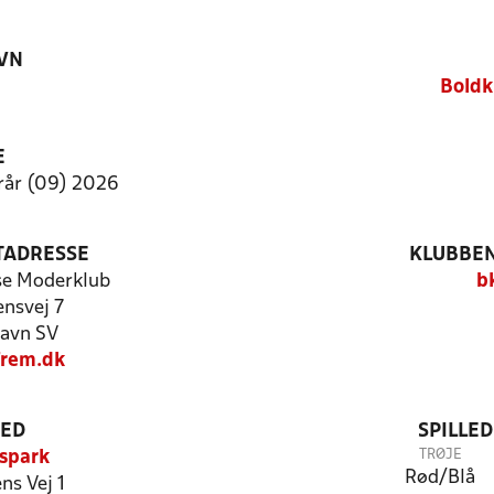
VN
Boldk
E
rår (09) 2026
TADRESSE
KLUBBEN
se Moderklub
b
ensvej 7
avn SV
rem.dk
TED
SPILLE
TRØJE
spark
Rød/Blå
ns Vej 1