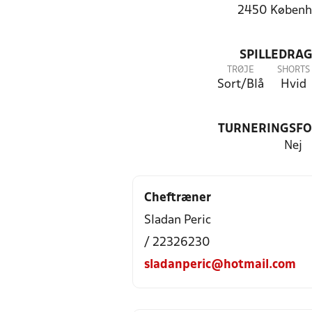
2450 Københ
SPILLEDRAG
TRØJE
SHORTS
Sort/Blå
Hvid
TURNERINGSF
Nej
Cheftræner
Sladan Peric
/ 22326230
sladanperic@hotmail.com