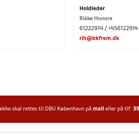
Holdleder
Rikke Honore
61222914 / +456122914
rih@bkfrem.dk
kke skal rettes til DBU København på
mail
eller på tlf:
39