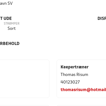
avn SV
T UDE
DIS
STRØMPER
Sort
ORBEHOLD
Keepertræner
Thomas Risum
40123027
thomasrisum@hotmail