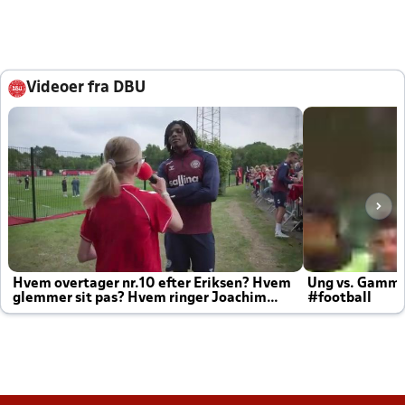
Videoer fra DBU
Hvem overtager nr.10 efter Eriksen? Hvem
Ung vs. Gamm
glemmer sit pas? Hvem ringer Joachim
#football
altid til efter kampe?