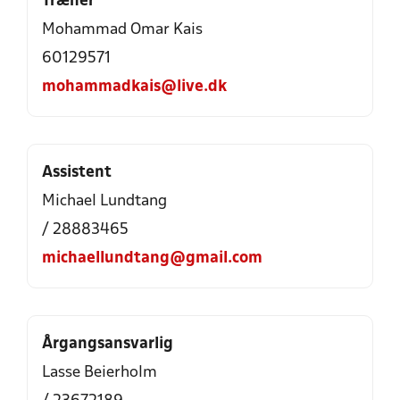
Træner
Mohammad Omar Kais
60129571
mohammadkais@live.dk
Assistent
Michael Lundtang
/ 28883465
michaellundtang@gmail.com
Årgangsansvarlig
Lasse Beierholm