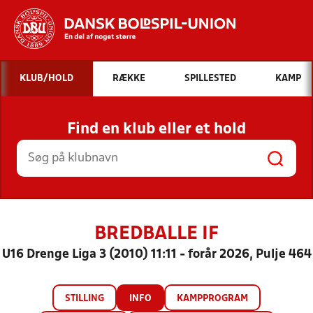
Hvad vil du søge efter?
KLUB/HOLD
RÆKKE
SPILLESTED
KAMP
INDHOLD OG NYHEDER
Find en klub eller et hold
STILLINGER, RESULTATER, KLUBBER OG
HOLD
BREDBALLE IF
U16 Drenge Liga 3 (2010) 11:11 - forår 2026, Pulje 464
STILLING
INFO
KAMPPROGRAM