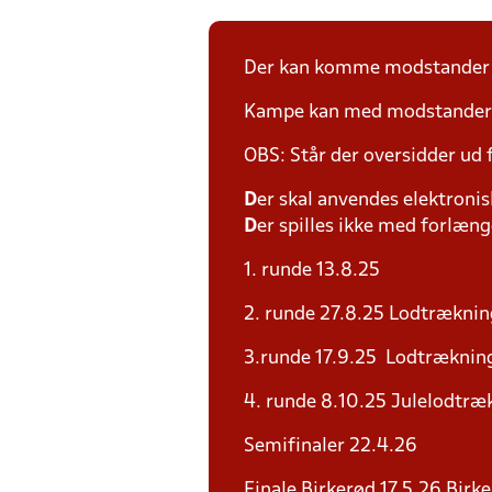
Der kan komme modstander p
Kampe kan med modstander fl
OBS: Står der oversidder ud
D
er skal anvendes elektronis
D
er spilles ikke med forlænge
1. runde 13.8.25
2. runde 27.8.25 Lodtræknin
3.runde 17.9.25 Lodtrækning
4. runde 8.10.25 Julelodtræk
Semifinaler 22.4.26
Finale Birkerød 17.5.26 Birk