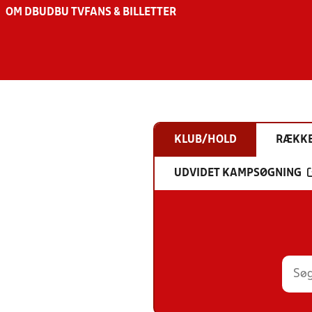
OM DBU
DBU TV
FANS & BILLETTER
KLUB/HOLD
RÆKK
UDVIDET KAMPSØGNING