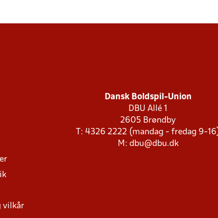
Dansk Boldspil-Union
DBU Allé 1
2605 Brøndby
T: 4326 2222 (mandag - fredag 9-16
M:
dbu@dbu.dk
ger
ik
 vilkår