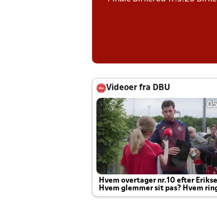
Videoer fra DBU
05
Hvem overtager nr.10 efter Eriks
Hvem glemmer sit pas? Hvem rin
Joachim altid til efter kampe?