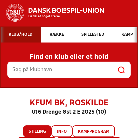
Hvad vil du søge efter?
KLUB/HOLD
RÆKKE
SPILLESTED
KAMP
INDHOLD OG NYHEDER
Find en klub eller et hold
STILLINGER, RESULTATER, KLUBBER OG
HOLD
KFUM BK, ROSKILDE
U16 Drenge Øst 2 E 2025 (10)
STILLING
INFO
KAMPPROGRAM