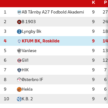
K
P
1
AB Tårnby A27 Fodbold Akademi
9
27
2
B 1903
9
24
3
Lyngby Bk
9
18
4
KFUM BK, Roskilde
9
14
5
Vanløse
9
13
6
GVI
9
12
7
HIK
9
7
8
Østerbro IF
9
6
9
Hekla
9
6
10
K.B. 2
9
6