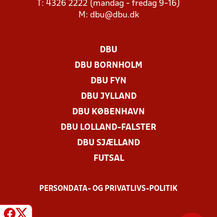
T: 4326 2222 (mandag - fredag 9-16)
M:
dbu@dbu.dk
DBU
DBU BORNHOLM
DBU FYN
DBU JYLLAND
DBU KØBENHAVN
DBU LOLLAND-FALSTER
DBU SJÆLLAND
FUTSAL
PERSONDATA- OG PRIVATLIVS-POLITIK