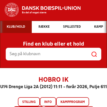
Hvad vil du søge efter?
KLUB/HOLD
RÆKKE
SPILLESTED
KAMP
INDHOLD OG NYHEDER
Find en klub eller et hold
STILLINGER, RESULTATER, KLUBBER OG
HOLD
HOBRO IK
U14 Drenge Liga 2A (2012) 11:11 - forår 2026, Pulje 611
STILLING
INFO
KAMPPROGRAM