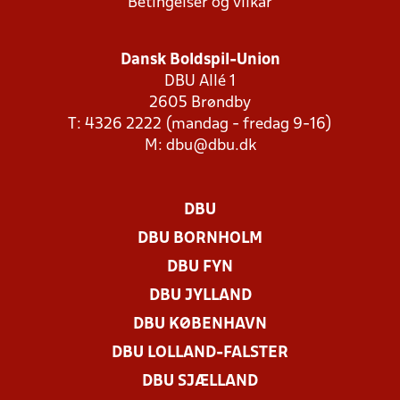
Betingelser og vilkår
Dansk Boldspil-Union
DBU Allé 1
2605 Brøndby
T: 4326 2222 (mandag - fredag 9-16)
M:
dbu@dbu.dk
DBU
DBU BORNHOLM
DBU FYN
DBU JYLLAND
DBU KØBENHAVN
DBU LOLLAND-FALSTER
DBU SJÆLLAND