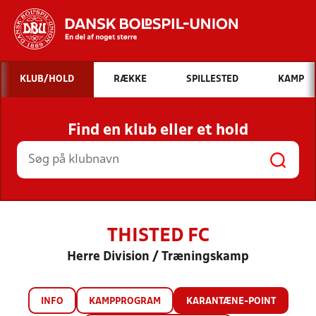
Hvad vil du søge efter?
KLUB/HOLD
RÆKKE
SPILLESTED
KAMP
INDHOLD OG NYHEDER
Find en klub eller et hold
STILLINGER, RESULTATER, KLUBBER OG
HOLD
THISTED FC
Herre Division / Træningskamp
INFO
KAMPPROGRAM
KARANTÆNE-POINT