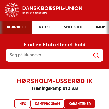
Hvad vil du søge efter?
KLUB/HOLD
RÆKKE
SPILLESTED
KAMP
INDHOLD OG NYHEDER
Find en klub eller et hold
STILLINGER, RESULTATER, KLUBBER OG
HOLD
HØRSHOLM-USSERØD IK
Træningskamp U10 8:8
INFO
KAMPPROGRAM
KARANTÆNER