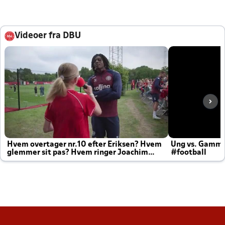
Videoer fra DBU
Hvem overtager nr.10 efter Eriksen? Hvem
Ung vs. Gamm
glemmer sit pas? Hvem ringer Joachim
#football
altid til efter kampe?