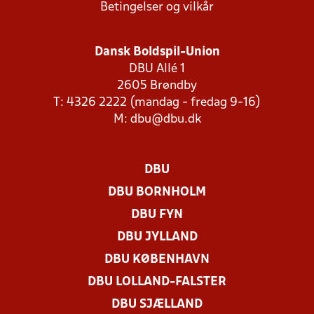
Betingelser og vilkår
Dansk Boldspil-Union
DBU Allé 1
2605 Brøndby
T: 4326 2222 (mandag - fredag 9-16)
M:
dbu@dbu.dk
DBU
DBU BORNHOLM
DBU FYN
DBU JYLLAND
DBU KØBENHAVN
DBU LOLLAND-FALSTER
DBU SJÆLLAND