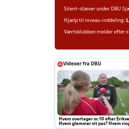
Silent-stæver under DBU Sj
Hjælp til niveau-inddeling:
L
Værtsklubben melder efter s
Videoer fra DBU
05
Hvem overtager nr.10 efter Eriks
Hvem glemmer sit pas? Hvem rin
Joachim altid til efter kampe?