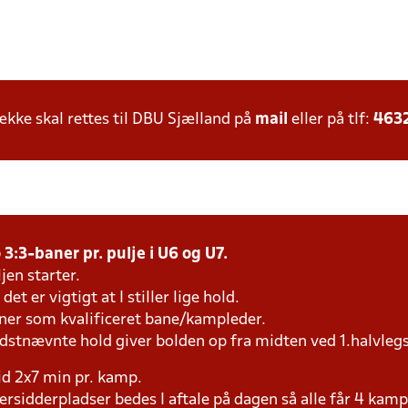
ke skal rettes til DBU Sjælland på
mail
eller på tlf:
463
3:3-baner pr. pulje i U6 og U7.
jen starter.
et er vigtigt at I stiller lige hold.
æner som kvalificeret bane/kampleder.
idstnævnte hold giver bolden op fra midten ved 1.halvleg
tid 2x7 min pr. kamp.
versidderpladser bedes I aftale på dagen så alle får 4 kamp