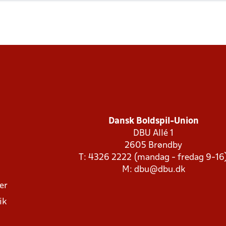
Dansk Boldspil-Union
DBU Allé 1
2605 Brøndby
T: 4326 2222 (mandag - fredag 9-16
M:
dbu@dbu.dk
ger
ik