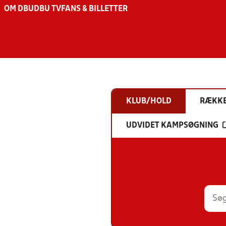
OM DBU
DBU TV
FANS & BILLETTER
KLUB/HOLD
RÆKK
UDVIDET KAMPSØGNING