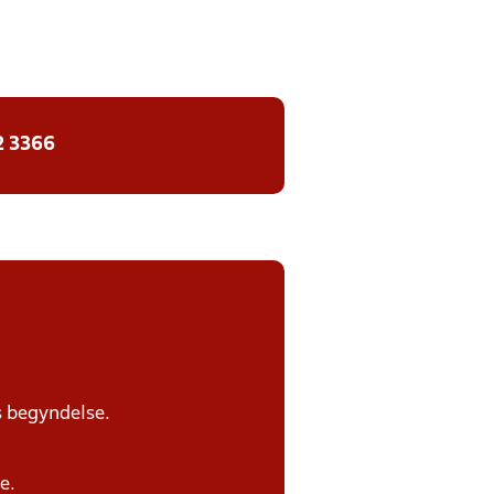
2 3366
s begyndelse.
e.