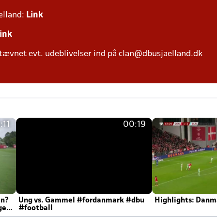
ælland:
Link
ink
tævnet evt. udeblivelser ind på clan@dbusjaelland.dk
:11
00:19
en?
Ung vs. Gammel #fordanmark #dbu
Highlights: Danma
ger
#football