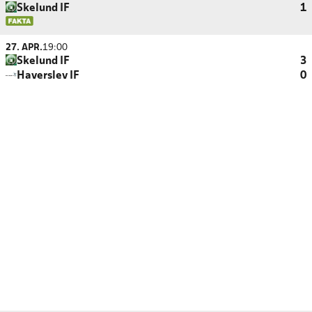
Skelund IF
1
27. APR.
19:00
Skelund IF
3
Haverslev IF
0