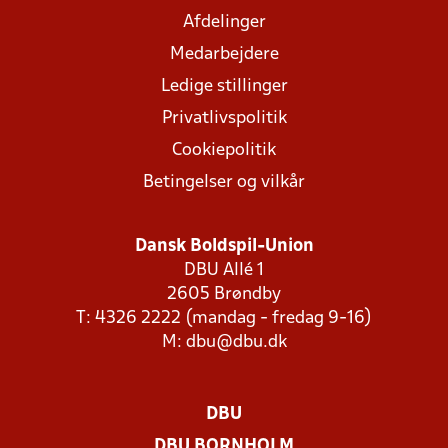
Afdelinger
Medarbejdere
Ledige stillinger
Privatlivspolitik
Cookiepolitik
Betingelser og vilkår
Dansk Boldspil-Union
DBU Allé 1
2605 Brøndby
T: 4326 2222 (mandag - fredag 9-16)
M:
dbu@dbu.dk
DBU
DBU BORNHOLM