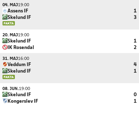
04. MAJ
19:00
Assens IF
1
Skelund IF
3
20. MAJ
19:00
Skelund IF
1
IK Rosendal
2
31. MAJ
16:00
Veddum IF
4
Skelund IF
1
08. JUN.
19:00
Skelund IF
0
Kongerslev IF
1