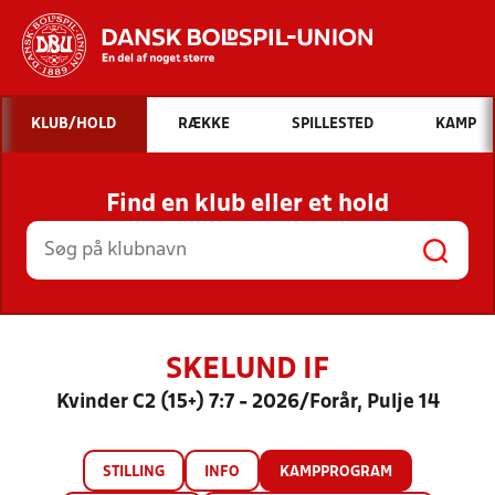
Hvad vil du søge efter?
KLUB/HOLD
RÆKKE
SPILLESTED
KAMP
INDHOLD OG NYHEDER
Find en klub eller et hold
STILLINGER, RESULTATER, KLUBBER OG
HOLD
SKELUND IF
Kvinder C2 (15+) 7:7 - 2026/Forår, Pulje 14
STILLING
INFO
KAMPPROGRAM