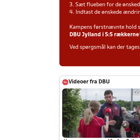
3. Sæt flueben for de ønsked
4. Indtast de ønskede ændr
Kampens førstnævnte hold s
DBU Jylland i 5:5 rækkerne
Ved spørgsmål kan der tages 
Videoer fra DBU
05