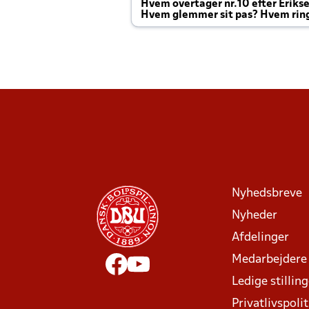
Hvem overtager nr.10 efter Eriks
Hvem glemmer sit pas? Hvem rin
Joachim altid til efter kampe?
Nyhedsbreve
Nyheder
Afdelinger
Medarbejdere
Ledige stillin
Privatlivspolit