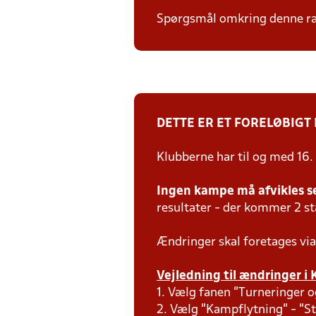
Spørgsmål omkring denne ræk
DETTE ER ET FORELØBIGT
Klubberne har til og med 16.
Ingen kampe må afvikles s
resultater - der kommer 2 s
Ændringer skal foretages via
Vejledning til ændringer i 
1. Vælg fanen "Turneringer o
2. Vælg "Kampflytning" - "S