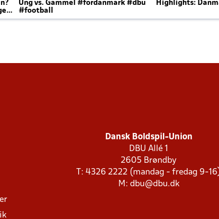
en?
Ung vs. Gammel #fordanmark #dbu
Highlights: Danma
ger
#football
Dansk Boldspil-Union
DBU Allé 1
2605 Brøndby
T: 4326 2222 (mandag - fredag 9-16
M:
dbu@dbu.dk
ger
ik