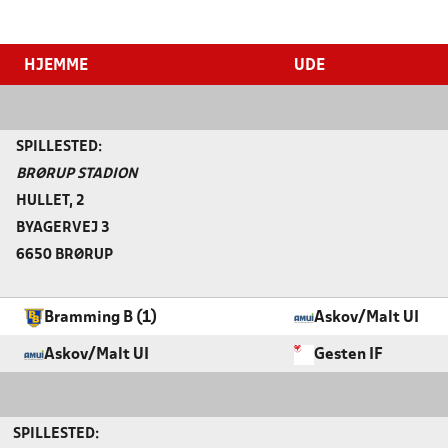
HJEMME
UDE
SPILLESTED:
BRØRUP STADION
HULLET, 2
BYAGERVEJ 3
6650 BRØRUP
Bramming B (1)
Askov/Malt UI
Askov/Malt UI
Gesten IF
SPILLESTED: