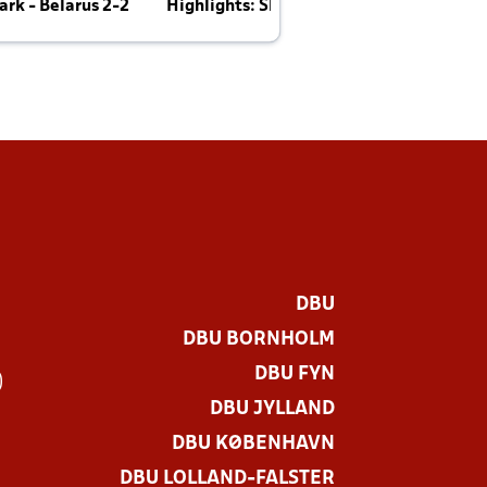
rk - Belarus 2-2
Highlights: Skotland - Danmark 4-2
J
E
DBU
DBU BORNHOLM
DBU FYN
)
DBU JYLLAND
DBU KØBENHAVN
DBU LOLLAND-FALSTER