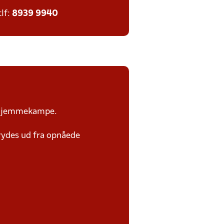
tlf:
8939 9940
or hjemmekampe.
rydes ud fra opnåede