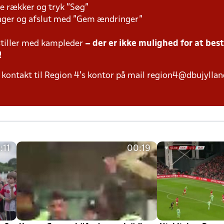
e rækker og tryk "Søg"
inger og afslut med "Gem ændringer"
tiller med kampleder
– der er ikke mulighed for at bes
!
kontakt til Region 4's kontor på mail region4@dbujylland
:11
00:19