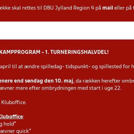
ke skal rettes til DBU Jylland Region 4 på
mail
eller på 
 KAMPPROGRAM - 1. TURNERINGSHALVDEL!
 april til at ændre spilledag- tidspunkt- og spillested f
enere end søndag den 10. maj
, da rækken herefter omb
tævner mere efter ombrydningen med start i uge 22.
 Kluboffice.
Kluboffice
:
g hold"
tævner quick"