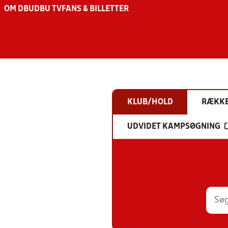
OM DBU
DBU TV
FANS & BILLETTER
KLUB/HOLD
RÆKK
UDVIDET KAMPSØGNING