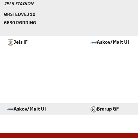
JELS STADION
ØRSTEDVEJ 10
6630 RØDDING
Jels IF
Askov/Malt UI
Askov/Malt UI
Brørup GF