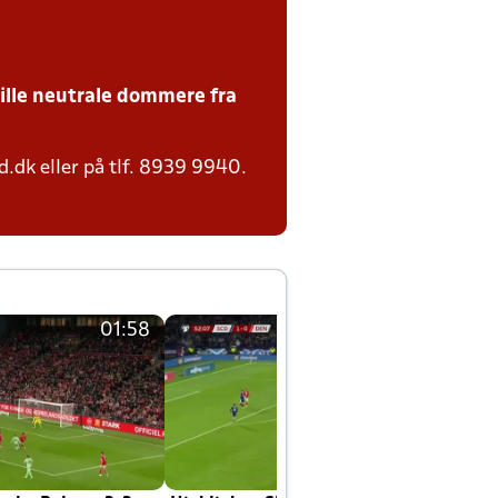
tille neutrale dommere fra
.dk eller på tlf. 8939 9940.
01:58
01:58