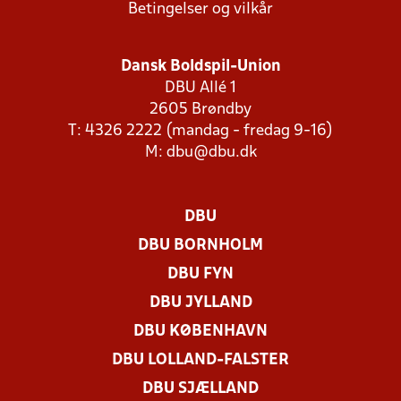
Betingelser og vilkår
Dansk Boldspil-Union
DBU Allé 1
2605 Brøndby
T: 4326 2222 (mandag - fredag 9-16)
M:
dbu@dbu.dk
DBU
DBU BORNHOLM
DBU FYN
DBU JYLLAND
DBU KØBENHAVN
DBU LOLLAND-FALSTER
DBU SJÆLLAND