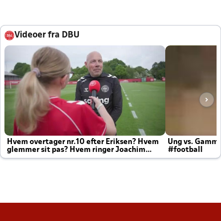
Videoer fra DBU
Hvem overtager nr.10 efter Eriksen? Hvem
Ung vs. Gamm
glemmer sit pas? Hvem ringer Joachim
#football
altid til efter kampe?