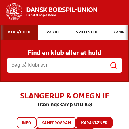
Hvad vil du søge efter?
KLUB/HOLD
RÆKKE
SPILLESTED
KAMP
INDHOLD OG NYHEDER
Find en klub eller et hold
STILLINGER, RESULTATER, KLUBBER OG
HOLD
SLANGERUP & OMEGN IF
Træningskamp U10 8:8
INFO
KAMPPROGRAM
KARANTÆNER