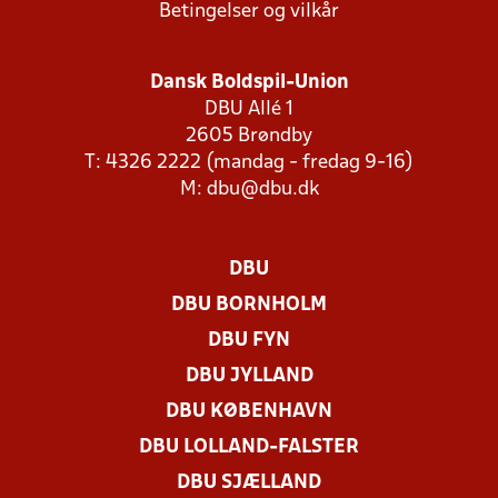
Betingelser og vilkår
Dansk Boldspil-Union
DBU Allé 1
2605 Brøndby
T: 4326 2222 (mandag - fredag 9-16)
M:
dbu@dbu.dk
DBU
DBU BORNHOLM
DBU FYN
DBU JYLLAND
DBU KØBENHAVN
DBU LOLLAND-FALSTER
DBU SJÆLLAND