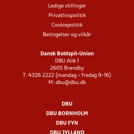
Ledige stillinger
Privatlivspolitik
Cookiepolitik
Betingelser og vilkår
Dansk Boldspil-Union
DBU Allé 1
2605 Brøndby
T: 4326 2222 (mandag - fredag 9-16)
M:
dbu@dbu.dk
DBU
DBU BORNHOLM
DBU FYN
DBU JYLLAND