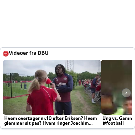
Videoer fra DBU
Hvem overtager nr.10 efter Eriksen? Hvem
Ung vs. Gamm
glemmer sit pas? Hvem ringer Joachim
#football
altid til efter kampe?