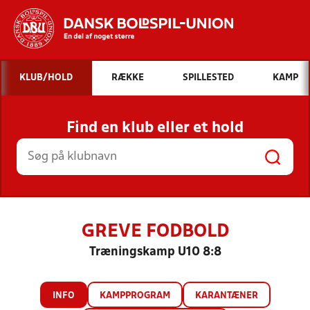
Hvad vil du søge efter?
KLUB/HOLD
RÆKKE
SPILLESTED
KAMP
INDHOLD OG NYHEDER
Find en klub eller et hold
STILLINGER, RESULTATER, KLUBBER OG
HOLD
GREVE FODBOLD
Træningskamp U10 8:8
INFO
KAMPPROGRAM
KARANTÆNER