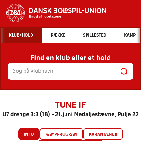
Hvad vil du søge efter?
KLUB/HOLD
RÆKKE
SPILLESTED
KAMP
INDHOLD OG NYHEDER
Find en klub eller et hold
STILLINGER, RESULTATER, KLUBBER OG
HOLD
TUNE IF
U7 drenge 3:3 (18) - 21.juni Medaljestævne, Pulje 22
INFO
KAMPPROGRAM
KARANTÆNER