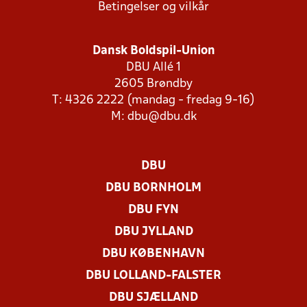
Betingelser og vilkår
Dansk Boldspil-Union
DBU Allé 1
2605 Brøndby
T: 4326 2222 (mandag - fredag 9-16)
M:
dbu@dbu.dk
DBU
DBU BORNHOLM
DBU FYN
DBU JYLLAND
DBU KØBENHAVN
DBU LOLLAND-FALSTER
DBU SJÆLLAND