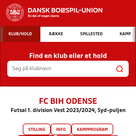
Hvad vil du søge efter?
KLUB/HOLD
RÆKKE
SPILLESTED
KAMP
INDHOLD OG NYHEDER
Find en klub eller et hold
STILLINGER, RESULTATER, KLUBBER OG
HOLD
FC BIH ODENSE
Futsal 1. division Vest 2023/2024, Syd-puljen
STILLING
INFO
KAMPPROGRAM