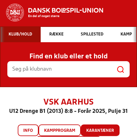
Hvad vil du søge efter?
KLUB/HOLD
RÆKKE
SPILLESTED
KAMP
INDHOLD OG NYHEDER
Find en klub eller et hold
STILLINGER, RESULTATER, KLUBBER OG
HOLD
VSK AARHUS
U12 Drenge B1 (2013) 8:8 - Forår 2025, Pulje 31
INFO
KAMPPROGRAM
KARANTÆNER