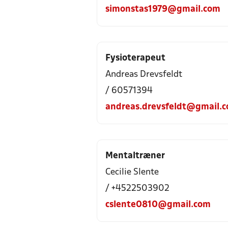
simonstas1979@gmail.com
Fysioterapeut
Andreas Drevsfeldt
/ 60571394
andreas.drevsfeldt@gmail.
Mentaltræner
Cecilie Slente
/ +4522503902
cslente0810@gmail.com