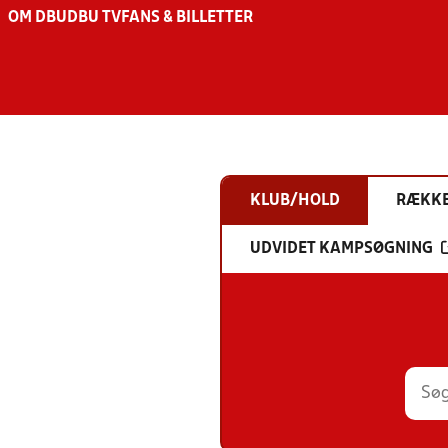
OM DBU
DBU TV
FANS & BILLETTER
KLUB/HOLD
RÆKK
UDVIDET KAMPSØGNING