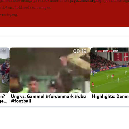
spilleren ikke deltage på et af de andre hold i
pågældende årgang
i pokalturnering
3, 4 etc. hold med i turneringen.
iven årgang.
:11
00:19
en?
Ung vs. Gammel #fordanmark #dbu
Highlights: Danma
ger
#football