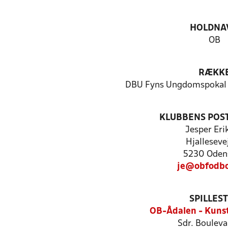
HOLDNA
OB
RÆKK
DBU Fyns Ungdomspokal 
KLUBBENS POS
Jesper Eri
Hjallesevej
5230 Oden
je@obfodbo
SPILLES
OB-Ådalen - Kuns
Sdr. Bouleva