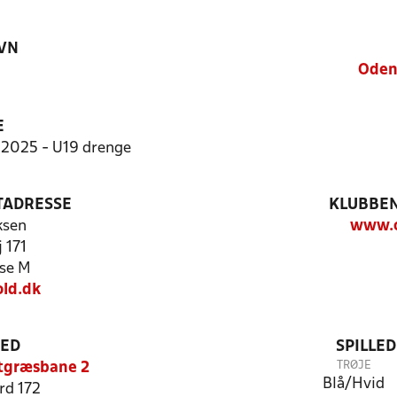
VN
Oden
E
2025 - U19 drenge
TADRESSE
KLUBBEN
ksen
www.o
 171
se M
ld.dk
TED
SPILLE
TRØJE
tgræsbane 2
Blå/Hvid
rd 172