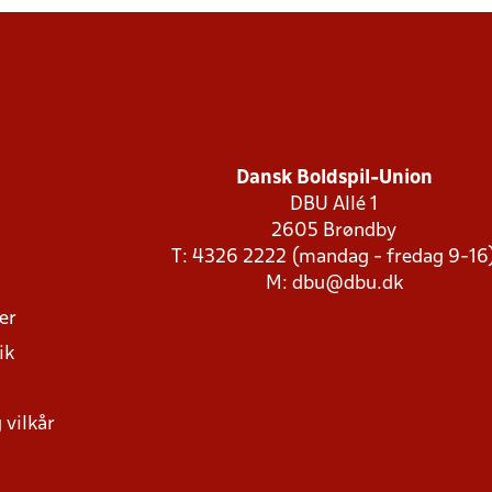
Dansk Boldspil-Union
DBU Allé 1
2605 Brøndby
T: 4326 2222 (mandag - fredag 9-16
M:
dbu@dbu.dk
ger
ik
 vilkår