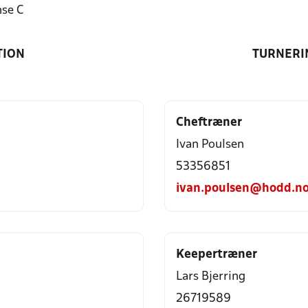
se C
TION
TURNERI
Cheftræner
Ivan Poulsen
53356851
ivan.poulsen@hodd.n
Keepertræner
Lars Bjerring
26719589