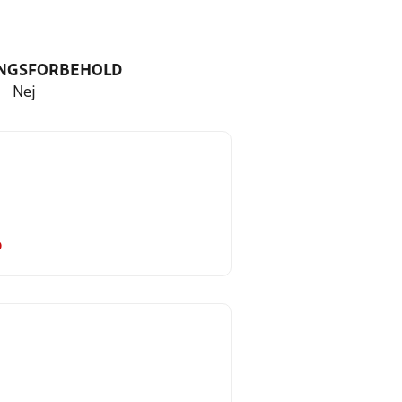
NGSFORBEHOLD
Nej
o