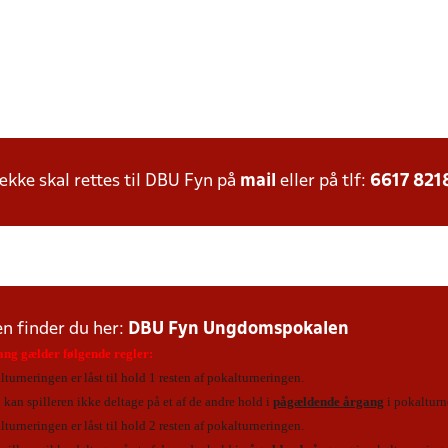
ke skal rettes til DBU Fyn på
mail
eller på tlf:
6617 821
n finder du her:
DBU Fyn Ungdomspokalen
gang gælder følgende regler:
alturneringen er låst til hold 1 resten af pokalturneringen.
 kan spilleren ikke deltage på et af de andre hold i
pågældende årgang
i pokalturn
alturneringen er låst til hold 2 resten af pokalturneringen.