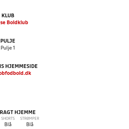
KLUB
se Boldklub
PULJE
Pulje 1
S HJEMMESIDE
bfodbold.dk
DRAGT HJEMME
SHORTS
STRØMPER
Blå
Blå