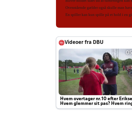
Bliver holdet slået ud af turneringen kan 
Ovenstående gælder også skulle man have 
En spiller kan kun spille på et hold i en g
Videoer fra DBU
05
Hvem overtager nr.10 efter Eriks
Hvem glemmer sit pas? Hvem rin
Joachim altid til efter kampe?