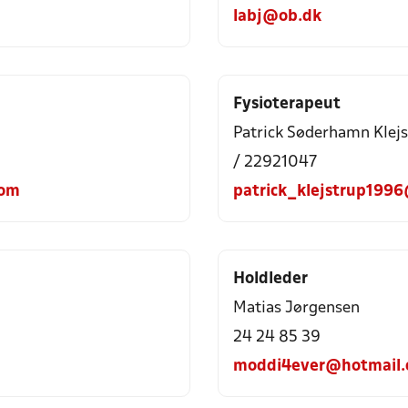
labj@ob.dk
Fysioterapeut
Patrick Søderhamn Klej
/ 22921047
com
patrick_klejstrup199
Holdleder
Matias Jørgensen
24 24 85 39
moddi4ever@hotmail