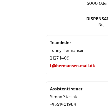
5000 Oden
DISPENSA
Nej
Teamleder
Tonny Hermansen
2127 1409
t@hermansen.mail.dk
Assistenttræner
Simon Stasiak
+4551401964