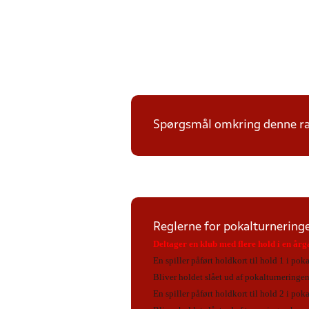
Spørgsmål omkring denne ræk
Reglerne for pokalturneringe
Deltager en klub med flere hold i en år
En spiller påført holdkort til hold 1 i pok
Bliver holdet slået ud af pokalturneringen
En spiller påført holdkort til hold 2 i pok