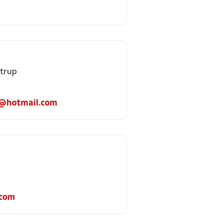
strup
6@hotmail.com
.com