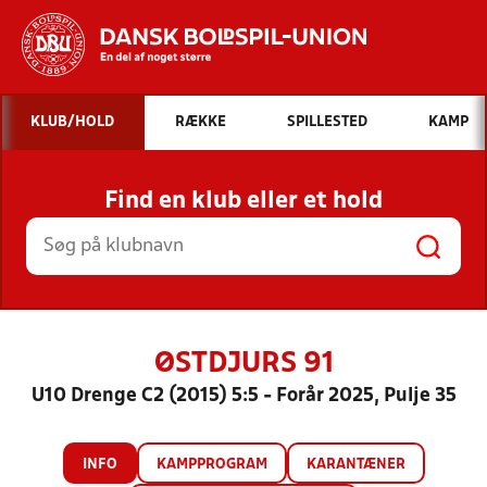
Hvad vil du søge efter?
KLUB/HOLD
RÆKKE
SPILLESTED
KAMP
INDHOLD OG NYHEDER
Find en klub eller et hold
STILLINGER, RESULTATER, KLUBBER OG
HOLD
ØSTDJURS 91
U10 Drenge C2 (2015) 5:5 - Forår 2025, Pulje 35
INFO
KAMPPROGRAM
KARANTÆNER