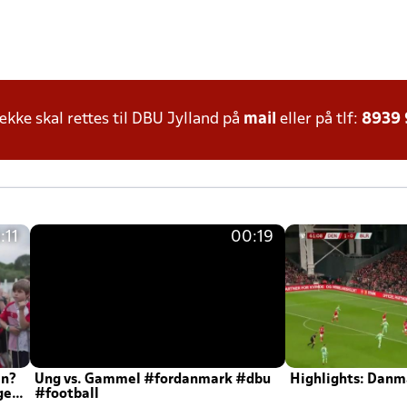
ke skal rettes til DBU Jylland på
mail
eller på tlf:
8939
:11
00:19
en?
Ung vs. Gammel #fordanmark #dbu
Highlights: Danma
ger
#football