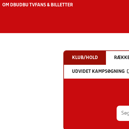
OM DBU
DBU TV
FANS & BILLETTER
KLUB/HOLD
RÆKK
UDVIDET KAMPSØGNING