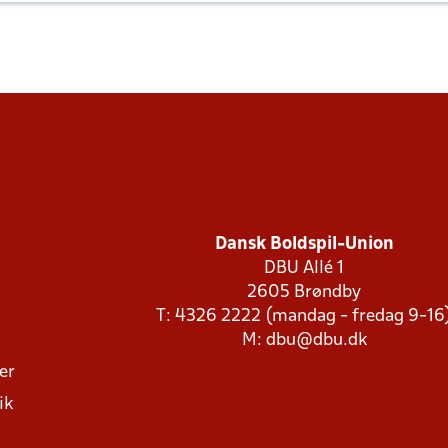
Dansk Boldspil-Union
DBU Allé 1
2605 Brøndby
T: 4326 2222 (mandag - fredag 9-16
M:
dbu@dbu.dk
ger
ik