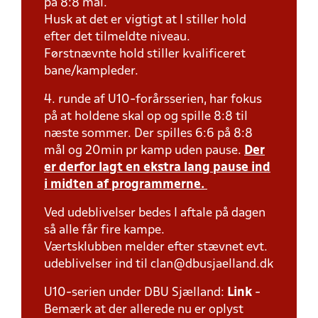
på 8:8 mål.
Husk at det er vigtigt at I stiller hold
efter det tilmeldte niveau.
Førstnævnte hold stiller kvalificeret
bane/kampleder.
4. runde af U10-forårsserien, har fokus
på at holdene skal op og spille 8:8 til
næste sommer. Der spilles 6:6 på 8:8
mål og 20min pr kamp uden pause.
Der
er derfor lagt en ekstra lang pause ind
i midten af programmerne.
Ved udeblivelser bedes I aftale på dagen
så alle får fire kampe.
Værtsklubben melder efter stævnet evt.
udeblivelser ind til clan@dbusjaelland.dk
U10-serien under DBU Sjælland:
Link
-
Bemærk at der allerede nu er oplyst