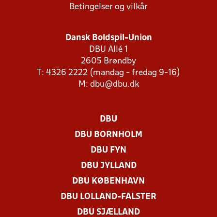
Betingelser og vilkår
Dansk Boldspil-Union
DBU Allé 1
2605 Brøndby
T: 4326 2222 (mandag - fredag 9-16)
M:
dbu@dbu.dk
DBU
DBU BORNHOLM
DBU FYN
DBU JYLLAND
DBU KØBENHAVN
DBU LOLLAND-FALSTER
DBU SJÆLLAND