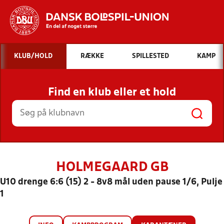
Hvad vil du søge efter?
KLUB/HOLD
RÆKKE
SPILLESTED
KAMP
INDHOLD OG NYHEDER
Find en klub eller et hold
STILLINGER, RESULTATER, KLUBBER OG
HOLD
HOLMEGAARD GB
U10 drenge 6:6 (15) 2 - 8v8 mål uden pause 1/6, Pulje
1