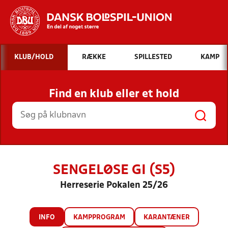
Hvad vil du søge efter?
KLUB/HOLD
RÆKKE
SPILLESTED
KAMP
INDHOLD OG NYHEDER
Find en klub eller et hold
STILLINGER, RESULTATER, KLUBBER OG
HOLD
SENGELØSE GI (S5)
Herreserie Pokalen 25/26
INFO
KAMPPROGRAM
KARANTÆNER