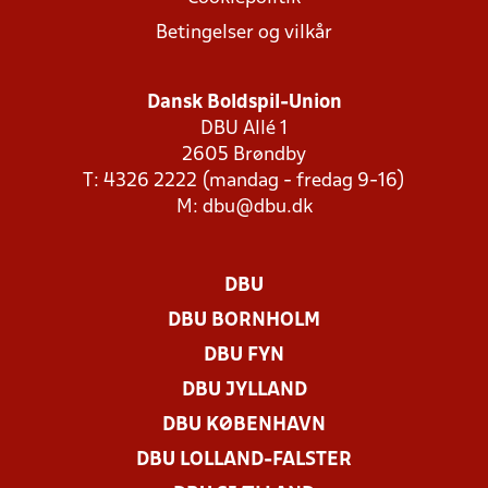
Betingelser og vilkår
Dansk Boldspil-Union
DBU Allé 1
2605 Brøndby
T: 4326 2222 (mandag - fredag 9-16)
M:
dbu@dbu.dk
DBU
DBU BORNHOLM
DBU FYN
DBU JYLLAND
DBU KØBENHAVN
DBU LOLLAND-FALSTER