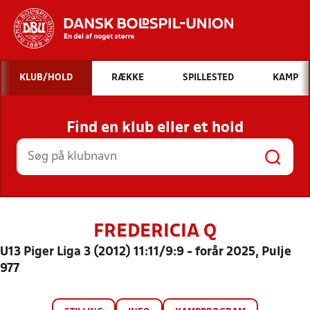
Hvad vil du søge efter?
KLUB/HOLD
RÆKKE
SPILLESTED
KAMP
INDHOLD OG NYHEDER
Find en klub eller et hold
STILLINGER, RESULTATER, KLUBBER OG
HOLD
FREDERICIA Q
U13 Piger Liga 3 (2012) 11:11/9:9 - forår 2025, Pulje
977